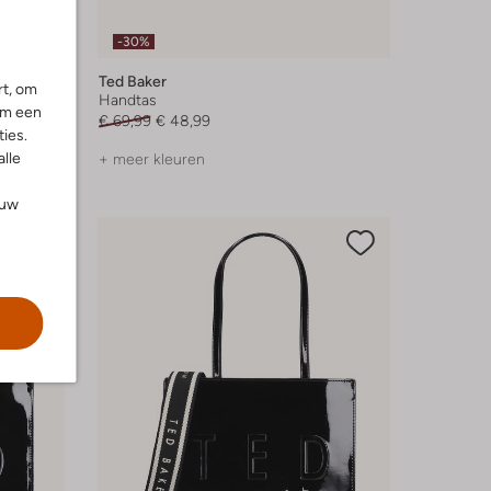
-30%
Ted Baker
rt, om
Handtas
om een
€ 69,99
€ 48,99
ies.
alle
+ meer kleuren
ouw