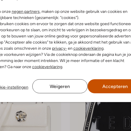
n onze
negen partners
, maken op onze website gebruik van cookies en
-30%
ijkbare technieken (gezamenlijk: "cookies").
r
Ted Baker
bruiken cookies om ervoor te zorgen dat onze website goed functionee
Handtas
oorkeuren op te slaan, om inzicht te verkrijgen in bezoekersgedrag en 
€ 69,99
€ 48,99
l op te bouwen van jouw online gedrag voor gepersonaliseerde advertent
p "Accepteer alle cookies" te klikken, ga je akkoord met het gebruik van 
leuren
+ meer kleuren
es zoals omschreven in onze
privacy-
en
cookieverklaring
.
 je voorkeuren wijzigen? Via de cookieknop onderaan de pagina kun je j
mming ieder moment intrekken. Wil je meer informatie of een klacht
nen? Ga naar onze
cookieverklaring
.
Weigeren
Accepteren
kie-instellingen