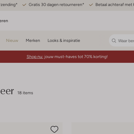
erzending*
Gratis 30 dagen retourneren*
Betaal achteraf met 
eren
Nieuw
Merken
Looks & inspiratie
Shop nu:
jouw must-haves tot 70% korting!
eer
18 items