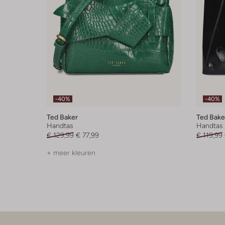
-40%
-40%
Ted Baker
Ted Bake
Handtas
Handtas
€ 129,99
€ 77,99
€ 119,99
+ meer kleuren