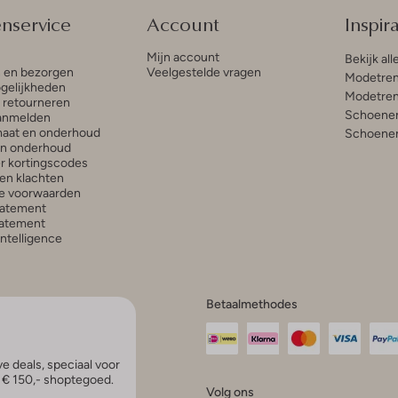
enservice
Account
Inspira
Mijn account
Bekijk all
n en bezorgen
Veelgestelde vragen
Modetren
gelijkheden
Modetren
n retourneren
Schoenen
anmelden
aat en onderhoud
Schoenen
en onderhoud
r kortingscodes
en klachten
e voorwaarden
tatement
atement
 Intelligence
Betaalmethodes
e deals, speciaal voor
p € 150,- shoptegoed.
Volg ons