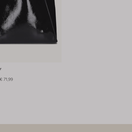
r
€ 71,99