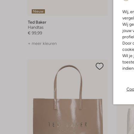
Wij, e
Nieuw
Nieuw
vergel
Ted Baker
Ted Bake
Wij ge
Handtas
Handtas
jouw v
€ 99,99
€ 119,99
profie
Door o
+ meer kleuren
+ meer k
cooki
Wil je
toeste
indie
Coo