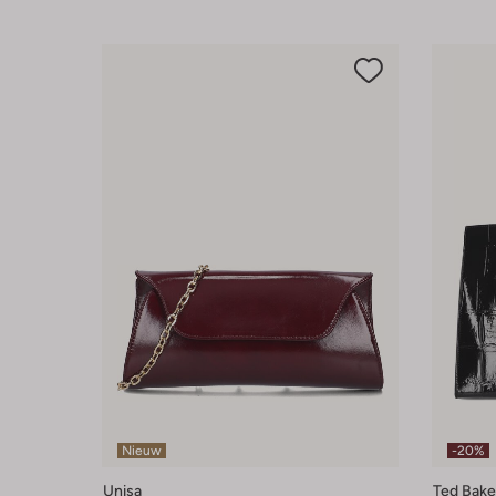
Nieuw
-20%
Unisa
Ted Bake