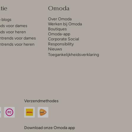
tie
Omoda
Over Omoda
e blogs
Werken bij Omoda
ds voor dames
Boutiques
ds voor heren
Omoda-app
trends voor dames
Corporate Social
Responsibility
trends voor heren
Nieuws
Toegankelijkheidsverklaring
Verzendmethodes
Download onze Omoda app