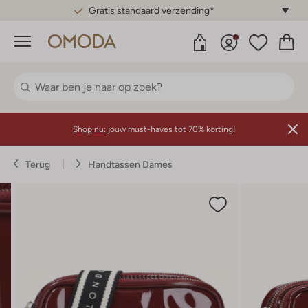
Gratis standaard verzending*
Menu
Shop nu:
jouw must-haves tot 70% korting!
Terug
Handtassen Dames