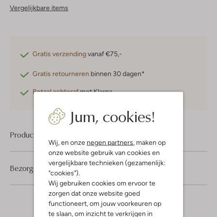
Vergelijkbare items
Gratis verzending
vanaf €75,-
Gratis retourneren
binnen 30 dagen*
Betaal achteraf
met Klarna
Jum, cookies!
Product informatie
Wij, en onze
negen partners
, maken op
onze website gebruik van cookies en
vergelijkbare technieken (gezamenlijk:
Bezorgen & retourneren
"cookies").
Wij gebruiken cookies om ervoor te
zorgen dat onze website goed
functioneert, om jouw voorkeuren op
te slaan, om inzicht te verkrijgen in