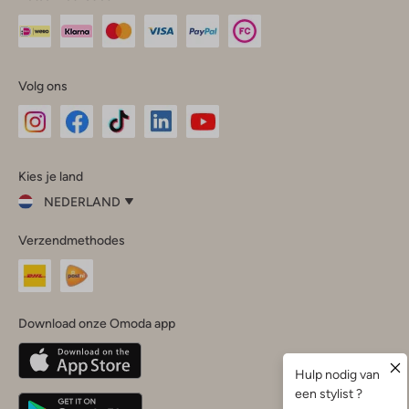
Volg ons
Omoda
Omoda
Omoda
Omoda
Omoda
Kies je land
Instagram
Facebook
TikTok
LinkedIn
YouTube
NEDERLAND
Kies
Verzendmethodes
je
Sluit
land
Nederland
België
(Nederlands)
Download onze Omoda app
Belgique
(Français)
Deutschland