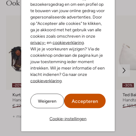
Ook iets voor jou?
bezoekersgedrag en om een profiel op
te bouwen van jouw online gedrag voor
gepersonaliseerde advertenties. Door
op "Accepteer alle cookies" te klikken,
ga je akkoord met het gebruik van alle
cookies zoals omschreven in onze
privacy-
en
cookieverklaring
.
Wil je je voorkeuren wijzigen? Via de
cookieknop onderaan de pagina kun je
jouw toestemming ieder moment
intrekken. Wil je meer informatie of een
klacht indienen? Ga naar onze
cookieverklaring
.
-20%
-30%
Kurt Geiger London
Guess
Ted Ba
Handtas
Handtas
Handt
Accepteren
Weigeren
€ 229,99
€ 183,99
€ 144,99
€ 169,
+ meer kleuren
Cookie-instellingen