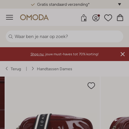
Gratis standaard verzending*
Menu
Shop nu:
jouw must-haves tot 70% korting!
Terug
Handtassen Dames