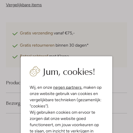
Vergelijkbare items
Gratis verzending
vanaf €75,-
Gratis retourneren
binnen 30 dagen*
Betaal achteraf
met Klarna
Jum, cookies!
Product informatie
Wij, en onze
negen partners
, maken op
onze website gebruik van cookies en
vergelijkbare technieken (gezamenlijk:
Bezorgen & retourneren
"cookies").
Wij gebruiken cookies om ervoor te
zorgen dat onze website goed
functioneert, om jouw voorkeuren op
te slaan, om inzicht te verkrijgen in