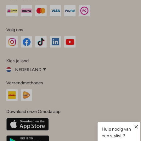
Volg ons
Omoda
Omoda
Omoda
Omoda
Omoda
Kies je land
Instagram
Facebook
TikTok
LinkedIn
YouTube
NEDERLAND
Kies
Verzendmethodes
je
Sluit
land
Nederland
België
(Nederlands)
Download onze Omoda app
Belgique
(Français)
Deutschland