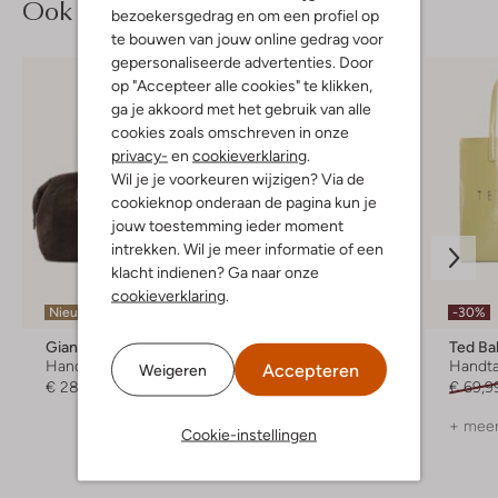
Ook iets voor jou?
bezoekersgedrag en om een profiel op
te bouwen van jouw online gedrag voor
gepersonaliseerde advertenties. Door
op "Accepteer alle cookies" te klikken,
ga je akkoord met het gebruik van alle
cookies zoals omschreven in onze
privacy-
en
cookieverklaring
.
Wil je je voorkeuren wijzigen? Via de
cookieknop onderaan de pagina kun je
jouw toestemming ieder moment
intrekken. Wil je meer informatie of een
klacht indienen? Ga naar onze
cookieverklaring
.
Nieuw
-30%
-30%
Gianni Chiarini
Ted Baker
Ted Ba
Handtas
Handtas
Handt
Accepteren
Weigeren
€ 289,99
€ 89,99
€ 62,99
€ 69,9
+ meer
Cookie-instellingen