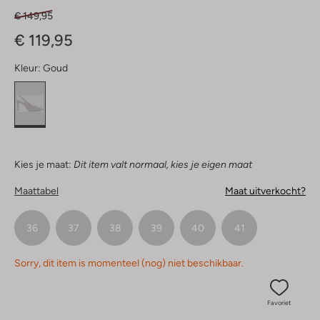
€ 149,95
€ 119,95
Kleur:
Goud
Kies je maat:
Dit item valt normaal, kies je eigen maat
Maattabel
Maat uitverkocht?
36
37
38
39
40
41
Sorry, dit item is momenteel (nog) niet beschikbaar.
Favoriet