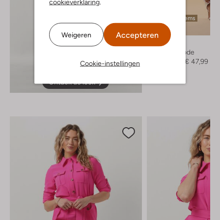
cookieverklaring
.
Laatste items
-60%
Accepteren
Weigeren
Y.a.s.
Bruidsmode
€ 119,95
€ 47,99
Cookie-instellingen
Ontdek de look