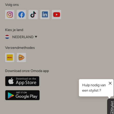
Volg ons
Omoda
Omoda
Omoda
Omoda
Omoda
Kies je land
Instagram
Facebook
TikTok
LinkedIn
YouTube
NEDERLAND
Kies
Verzendmethodes
je
Sluit
land
Nederland
België
(Nederlands)
Download onze Omoda app
Belgique
(Français)
Deutschland