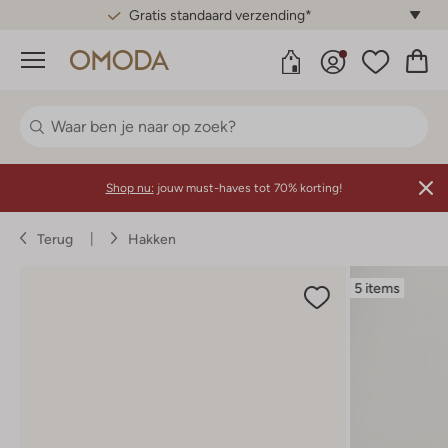
Gratis standaard verzending*
Menu
Shop nu:
jouw must-haves tot 70% korting!
Terug
Hakken
5 items