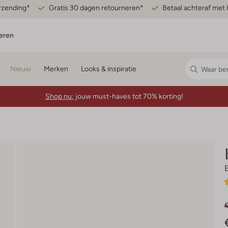
erzending*
Gratis 30 dagen retourneren*
Betaal achteraf met 
eren
Nieuw
Merken
Looks & inspiratie
Shop nu:
jouw must-haves tot 70% korting!