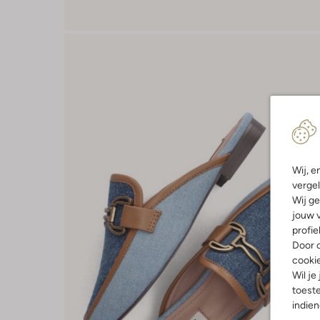
Wij, e
vergel
Wij ge
jouw v
profie
Door o
cooki
Wil je
toeste
indie