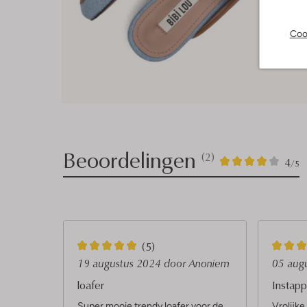
Coo
Beoordelingen
(2)
2
4
4
/5
Sterren
5
4
(5)
S
S
19 augustus 2024
door Anoniem
05 aug
t
t
loafer
Instapp
e
e
Super mooie trendy loafer voor de
Vrolijke