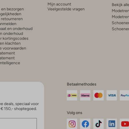
Mijn account
Bekijk all
n en bezorgen
Veelgestelde vragen
Modetren
gelijkheden
Modetren
n retourneren
Schoenen
anmelden
aat en onderhoud
Schoenen
en onderhoud
r kortingscodes
en klachten
e voorwaarden
tatement
atement
 Intelligence
Betaalmethodes
e deals, speciaal voor
p € 150,- shoptegoed.
Volg ons