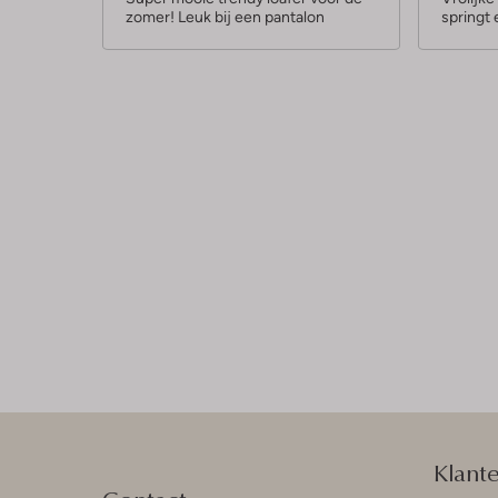
zomer! Leuk bij een pantalon
springt 
r
r
r
r
e
e
n
n
Klant