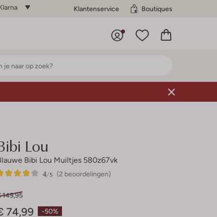
Klarna
Klantenservice
Boutiques
Bibi Lou
Blauwe Bibi Lou Muiltjes 580z67vk
4
2
4
/5
(2 beoordelingen)
Sterren
€ 149,95
€ 74,99
-50%