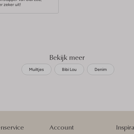
er zeker uit!
Bekijk meer
Muiltjes
Bibi Lou
Denim
enservice
Account
Inspira