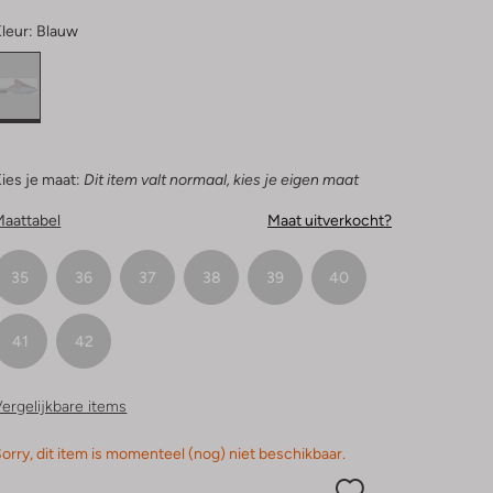
leur:
Blauw
ies je maat:
Dit item valt normaal, kies je eigen maat
Maattabel
Maat uitverkocht?
35
36
37
38
39
40
41
42
ergelijkbare items
orry, dit item is momenteel (nog) niet beschikbaar.