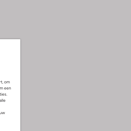
rt, om
om een
ies.
alle
ouw