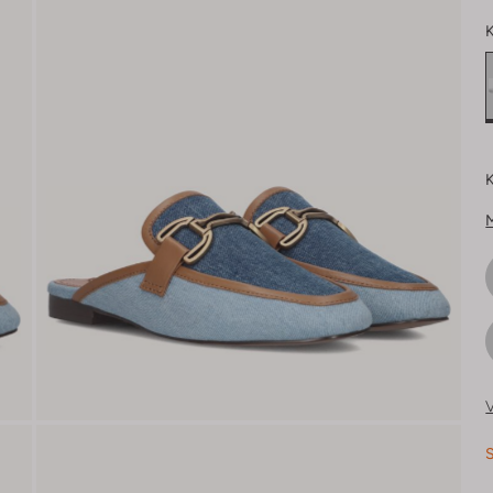
K
K
V
S