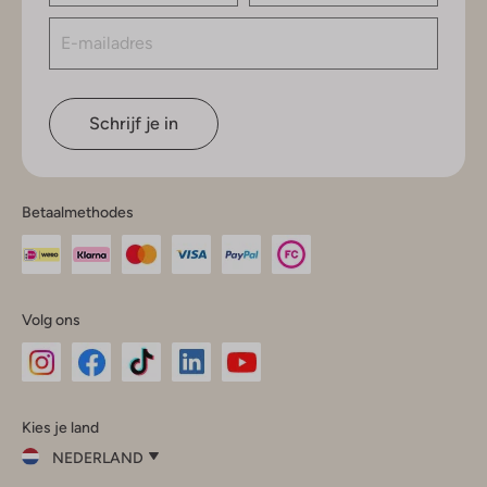
Schrijf je in
Betaalmethodes
Volg ons
Omoda
Omoda
Omoda
Omoda
Omoda
Kies je land
Instagram
Facebook
TikTok
LinkedIn
YouTube
NEDERLAND
Kies