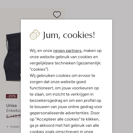
Jum, cookies!
Wij, en onze
negen partners
, maken op
onze website gebruik van cookies en
Shop hier
vergelijkbare technieken (gezamenlijk:
"cookies").
Wij gebruiken cookies om ervoor te
zorgen dat onze website goed
functioneert, om jouw voorkeuren op
te slaan, om inzicht te verkrijgen in
-20%
bezoekersgedrag en om een profiel op
Unisa
te bouwen van jouw online gedrag voor
Enkelboots
gepersonaliseerde advertenties. Door
€ 149,99
€ 119,99
op "Accepteer alle cookies" te klikken,
ga je akkoord met het gebruik van alle
+ meer kleuren
cookies zoals omschreven in onze