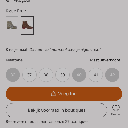
Kleur:
Bruin
Kies je maat:
Dit item valt normaal, kies je eigen maat
Maattabel
Maat uitverkocht?
36
37
38
39
40
41
42
Voeg toe
Bekijk voorraad in boutiques
Favoriet
Reserveer direct in een van onze 37 boutiques