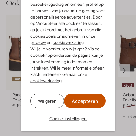
Ook iets voor jou?
bezoekersgedrag en om een profiel op
te bouwen van jouw online gedrag voor
gepersonaliseerde advertenties. Door
op "Accepteer alle cookies" te klikken,
ga je akkoord met het gebruik van alle
cookies zoals omschreven in onze
privacy-
en
cookieverklaring
.
Wil je je voorkeuren wijzigen? Via de
cookieknop onderaan de pagina kun je
jouw toestemming ieder moment
intrekken. Wil je meer informatie of een
klacht indienen? Ga naar onze
Laatste item
cookieverklaring
.
-25%
-30%
Panama Jack
Everybody
Gabor
Enkellaarsjes
Enkellaarsjes
Enkell
Accepteren
Weigeren
€ 199,99
€ 189,99
€ 143,99
€ 149,
+ meer kleuren
+ meer
Cookie-instellingen