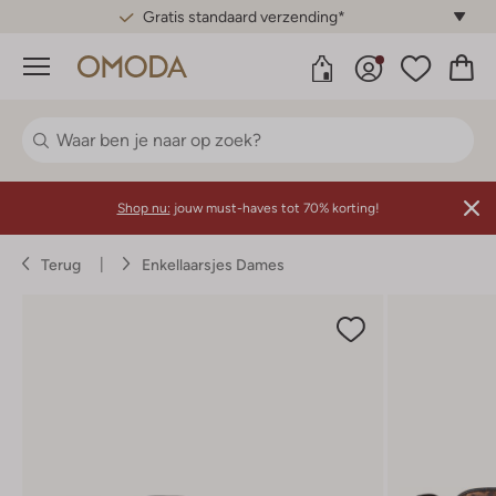
Gratis standaard verzending*
Menu
Shop nu:
jouw must-haves tot 70% korting!
Terug
Enkellaarsjes Dames