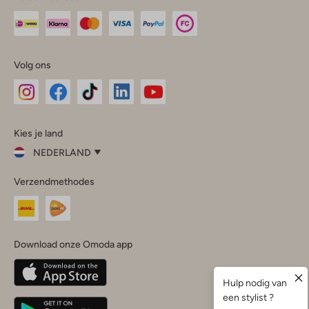
Volg ons
Omoda
Omoda
Omoda
Omoda
Omoda
Kies je land
Instagram
Facebook
TikTok
LinkedIn
YouTube
NEDERLAND
Kies
Verzendmethodes
je
Sluit
land
Nederland
België
(Nederlands)
Download onze Omoda app
Belgique
(Français)
Deutschland