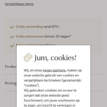
Vergelijkbare items
Gratis verzending
vanaf €75,-
Gratis retourneren
binnen 30 dagen*
Betaal achteraf
met Klarna
Jum, cookies!
Product informatie
Wij, en onze
negen partners
, maken op
onze website gebruik van cookies en
vergelijkbare technieken (gezamenlijk:
Bezorgen & retourneren
"cookies").
Wij gebruiken cookies om ervoor te
zorgen dat onze website goed
functioneert, om jouw voorkeuren op
te slaan, om inzicht te verkrijgen in