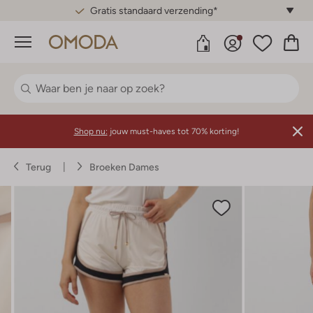
Gratis standaard verzending*
Menu
Shop nu:
jouw must-haves tot 70% korting!
Terug
Broeken Dames