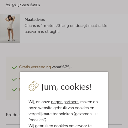
Vergelijkbare items
Maatadvies
Charis is 1 meter 73 lang en draagt maat s.
De
pasvorm is
straight
.
Gratis verzending
vanaf €75,-
Gratis retourneren
binnen 30 dagen*
Jum, cookies!
Betaal achteraf
met Klarna
Wij, en onze
negen partners
, maken op
onze website gebruik van cookies en
vergelijkbare technieken (gezamenlijk:
Product informatie
"cookies").
Wij gebruiken cookies om ervoor te