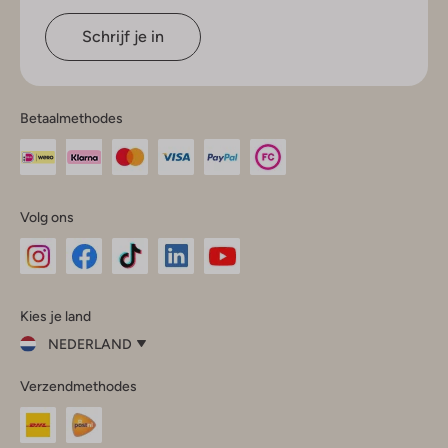
Schrijf je in
Betaalmethodes
Volg ons
Omoda
Omoda
Omoda
Omoda
Omoda
Kies je land
Instagram
Facebook
TikTok
LinkedIn
YouTube
NEDERLAND
Kies
Verzendmethodes
je
Sluit
land
Nederland