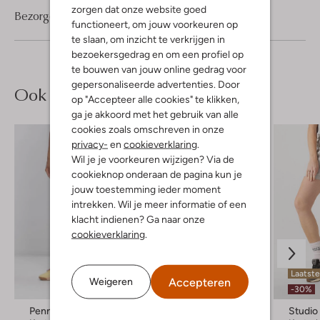
zorgen dat onze website goed
Bezorgen & retourneren
functioneert, om jouw voorkeuren op
te slaan, om inzicht te verkrijgen in
bezoekersgedrag en om een profiel op
te bouwen van jouw online gedrag voor
gepersonaliseerde advertenties. Door
Ook iets voor jou?
op "Accepteer alle cookies" te klikken,
ga je akkoord met het gebruik van alle
cookies zoals omschreven in onze
privacy-
en
cookieverklaring
.
Wil je je voorkeuren wijzigen? Via de
cookieknop onderaan de pagina kun je
jouw toestemming ieder moment
intrekken. Wil je meer informatie of een
klacht indienen? Ga naar onze
cookieverklaring
.
Laatste maten
Laatst
Accepteren
Weigeren
-40%
-30%
Penn & Ink
Studio Amaya
Studi