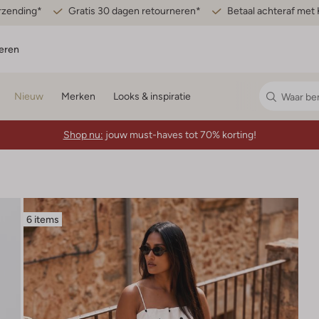
erzending*
Gratis 30 dagen retourneren*
Betaal achteraf met 
eren
Nieuw
Merken
Looks & inspiratie
Shop nu:
jouw must-haves tot 70% korting!
6 items