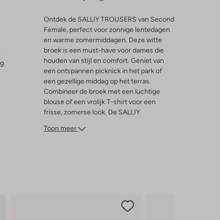
Ontdek de SALLIY TROUSERS van Second
Female, perfect voor zonnige lentedagen
en warme zomermiddagen. Deze witte
l
broek is een must-have voor dames die
houden van stijl en comfort. Geniet van
ng
een ontspannen picknick in het park of
een gezellige middag op het terras.
Combineer de broek met een luchtige
blouse of een vrolijk T-shirt voor een
frisse, zomerse look. De SALLIY
TROUSERS biedt een veelzijdige basis
Toon meer
voor je garderobe en past perfect bij
sandalen of sneakers. Laat je inspireren
door de eenvoud en elegantie van deze
tijdloze klassieker.