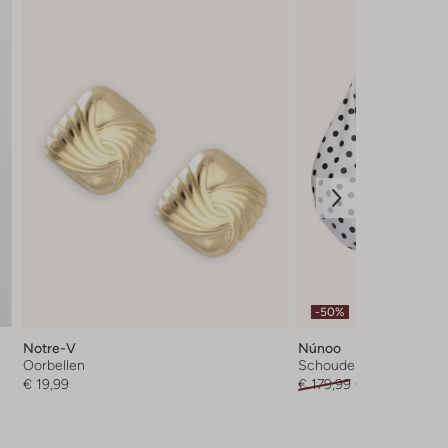
-50%
Notre-V
Núnoo
Oorbellen
Schoudertas
€ 19,99
€ 179,99
€ 89,99