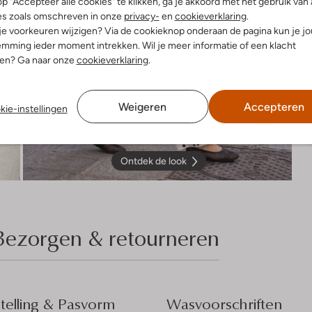
p "Accepteer alle cookies" te klikken, ga je akkoord met het gebruik van 
es zoals omschreven in onze
privacy-
en
cookieverklaring
.
 je voorkeuren wijzigen? Via de cookieknop onderaan de pagina kun je j
mming ieder moment intrekken. Wil je meer informatie of een klacht
nen? Ga naar onze
cookieverklaring
.
Weigeren
Accepteren
kie-instellingen
Ontdek de look
Bezorgen & retourneren
elling & Pasvorm
Wasvoorschriften