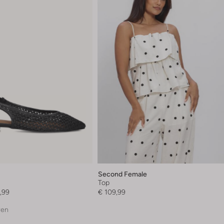
Second Female
Top
,99
€ 109,99
ren