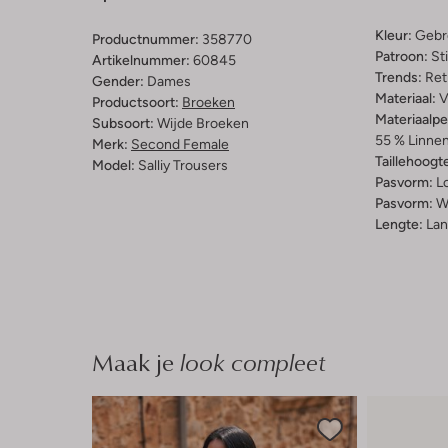
Kleur:
Gebr
Productnummer:
358770
Patroon:
St
Artikelnummer:
60845
Trends:
Ret
Gender:
Dames
Materiaal:
V
Productsoort:
Broeken
Materiaalp
Subsoort:
Wijde Broeken
55 % Linnen
Merk:
Second Female
Taillehoogt
Model:
Salliy Trousers
Pasvorm:
L
Pasvorm:
W
Lengte:
Lan
Maak je
look compleet