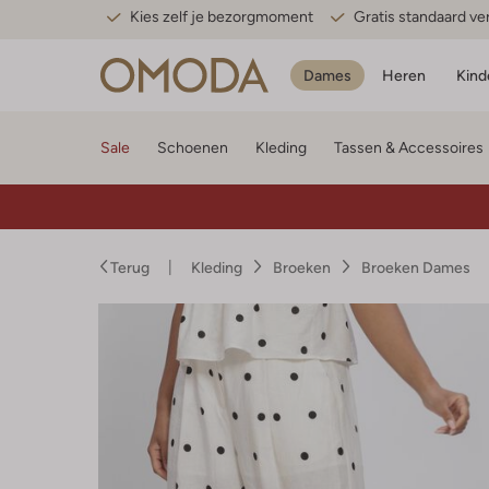
Kies zelf je bezorgmoment
Gratis standaard v
Dames
Heren
Kind
Sale
Schoenen
Kleding
Tassen & Accessoires
Terug
Kleding
Broeken
Broeken Dames