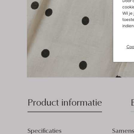
Door o
cooki
Wil je
toeste
indie
Coo
Product informatie
Specificaties
Samenst