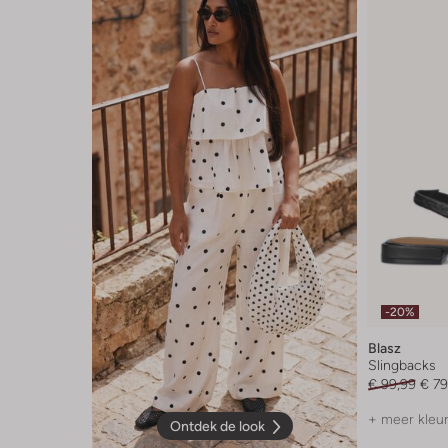
-20%
Blasz
Slingbacks
€ 99,99
€ 79
+ meer kleu
Ontdek de look