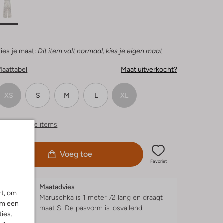
ies je maat:
Dit item valt normaal, kies je eigen maat
Maattabel
Maat uitverkocht?
XS
S
M
L
XL
ergelijkbare items
Voeg toe
Favoriet
Maatadvies
rt, om
Maruschka is 1 meter 72 lang en draagt
om een
maat S.
De pasvorm is
losvallend
.
ies.