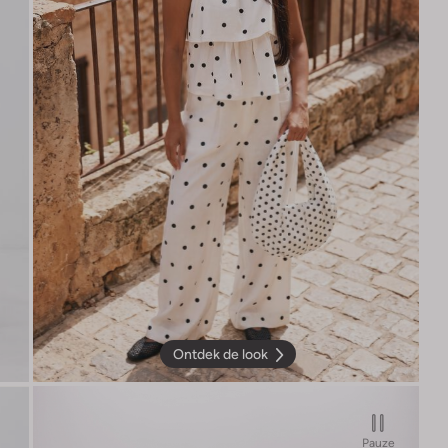
Ontdek de look
Pauze