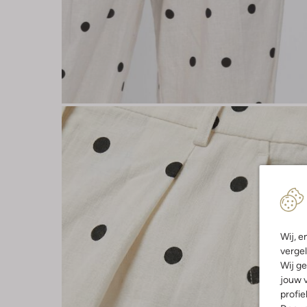
Wij, e
vergel
Wij ge
jouw v
profie