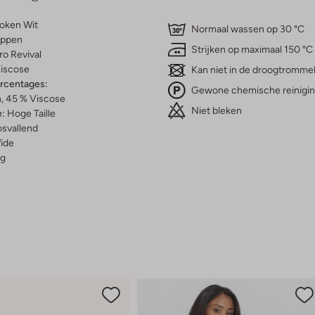
oken Wit
Normaal wassen op 30 °C
ippen
Strijken op maximaal 150 °C
ro Revival
iscose
Kan niet in de droogtromme
ercentages:
Gewone chemische reinigi
, 45 % Viscose
Niet bleken
e:
Hoge Taille
osvallend
ide
g