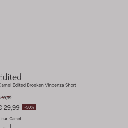
Edited
Camel Edited Broeken Vincenza Short
€ 59,99
€ 29,99
-50%
leur:
Camel