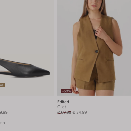
ems
-50%
Edited
Gilet
9,99
€ 69,99
€ 34,99
ren