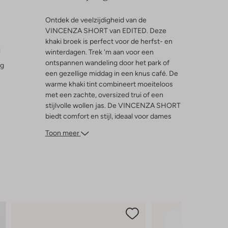
Ontdek de veelzijdigheid van de
VINCENZA SHORT van EDITED. Deze
khaki broek is perfect voor de herfst- en
l
winterdagen. Trek 'm aan voor een
ontspannen wandeling door het park of
ng
een gezellige middag in een knus café. De
warme khaki tint combineert moeiteloos
met een zachte, oversized trui of een
stijlvolle wollen jas. De VINCENZA SHORT
biedt comfort en stijl, ideaal voor dames
die houden van een casual, maar toch
Toon meer
verfijnde look. Voeg een paar stoere
enkellaarzen toe en je bent klaar voor elk
avontuur dat het seizoen te bieden heeft.