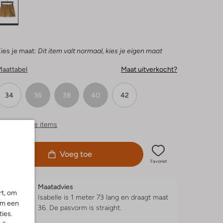
ies je maat:
Dit item valt normaal, kies je eigen maat
Maattabel
Maat uitverkocht?
34
36
38
40
42
ergelijkbare items
Voeg toe
Favoriet
Maatadvies
rt, om
Isabelle is 1 meter 73 lang en draagt maat
om een
36.
De pasvorm is
straight
.
ies.