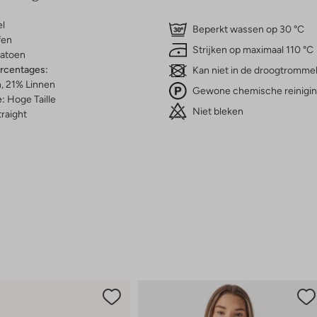
l
Beperkt wassen op 30 °C
fen
Strijken op maximaal 110 °C
atoen
ercentages:
Kan niet in de droogtromme
, 21% Linnen
Gewone chemische reinigi
e:
Hoge Taille
Niet bleken
raight