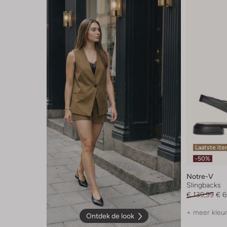
Laatste it
-50%
Notre-V
Slingbacks
€ 139,99
€ 6
+ meer kleu
Ontdek de look