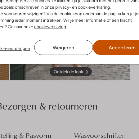
p "Accepteer alle cookies" te klikken, ga je akkoord met het gebruik van 
es zoals omschreven in onze
privacy-
en
cookieverklaring
.
 je voorkeuren wijzigen? Via de cookieknop onderaan de pagina kun je j
mming ieder moment intrekken. Wil je meer informatie of een klacht
nen? Ga naar onze
cookieverklaring
.
Weigeren
Accepteren
kie-instellingen
Ontdek de look
Bezorgen & retourneren
elling & Pasvorm
Wasvoorschriften