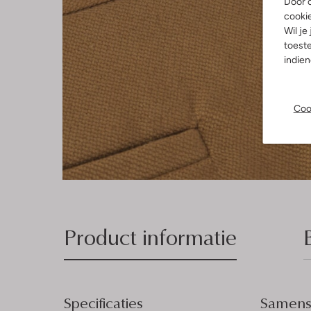
Door o
cooki
Wil je
toeste
indie
Coo
Product informatie
Specificaties
Samenst