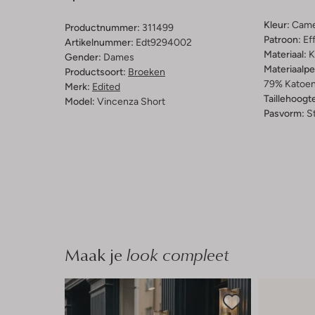
Kleur:
Came
Productnummer:
311499
Patroon:
Ef
Artikelnummer:
Edt9294002
Materiaal:
K
Gender:
Dames
Materiaalp
Productsoort:
Broeken
79% Katoen
Merk:
Edited
Taillehoogt
Model:
Vincenza Short
Pasvorm:
St
Maak je
look compleet