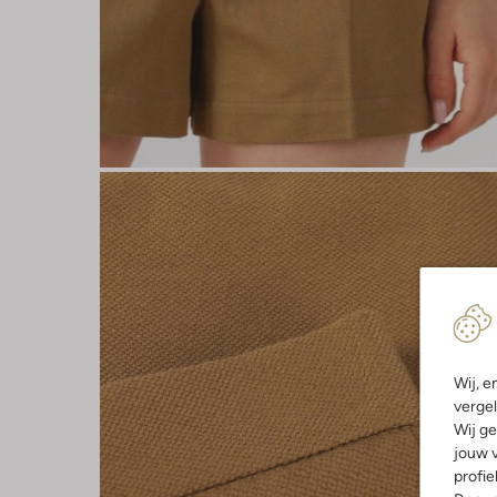
Wij, e
vergel
Wij ge
jouw v
profie