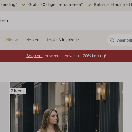
erzending*
Gratis 30 dagen retourneren*
Betaal achteraf met 
eren
Nieuw
Merken
Looks & inspiratie
Shop nu:
jouw must-haves tot 70% korting!
7 items