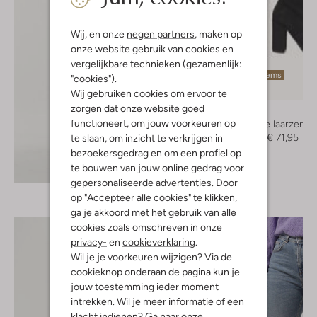
Wij, en onze
negen partners
, maken op
onze website gebruik van cookies en
vergelijkbare technieken (gezamenlijk:
Laatste items
"cookies").
-60%
Wij gebruiken cookies om ervoor te
zorgen dat onze website goed
Notre-V
functioneert, om jouw voorkeuren op
Overknee laarzen
€ 179,95
€ 71,95
te slaan, om inzicht te verkrijgen in
bezoekersgedrag en om een profiel op
Ontdek de look
te bouwen van jouw online gedrag voor
gepersonaliseerde advertenties. Door
op "Accepteer alle cookies" te klikken,
ga je akkoord met het gebruik van alle
cookies zoals omschreven in onze
privacy-
en
cookieverklaring
.
Wil je je voorkeuren wijzigen? Via de
cookieknop onderaan de pagina kun je
jouw toestemming ieder moment
intrekken. Wil je meer informatie of een
klacht indienen? Ga naar onze