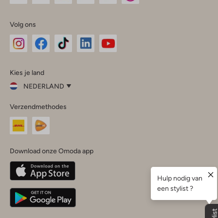
Volg ons
Omoda
Omoda
Omoda
Omoda
Omoda
Kies je land
Instagram
Facebook
TikTok
LinkedIn
YouTube
NEDERLAND
Kies
Verzendmethodes
je
Sluit
land
Nederland
België
(Nederlands)
Download onze Omoda app
Belgique
(Français)
Deutschland