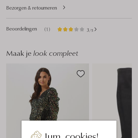
Bezorgen & retourneren
1
3
Beoordelingen
(1)
3
/5
Sterren
Maak je
look compleet
Jum, cookies!