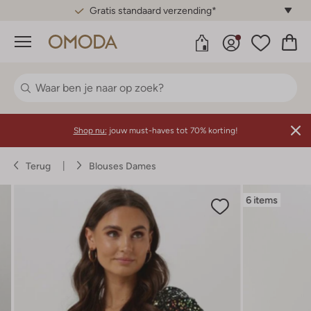
Gratis standaard verzending*
Menu
Shop nu:
jouw must-haves tot 70% korting!
Terug
Blouses Dames
6 items