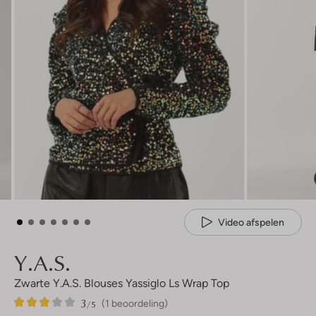
Video afspelen
Y.a.s.
Zwarte Y.a.s. Blouses Yassiglo Ls Wrap Top
3
1
3
/5
(1 beoordeling)