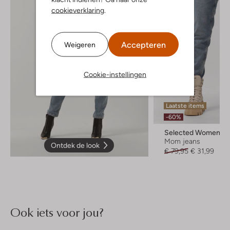
cookieverklaring
.
Accepteren
Weigeren
Cookie-instellingen
Laatste items
-60%
Selected Women
Mom jeans
Ontdek de look
€ 79,95
€ 31,99
Ook iets voor jou?