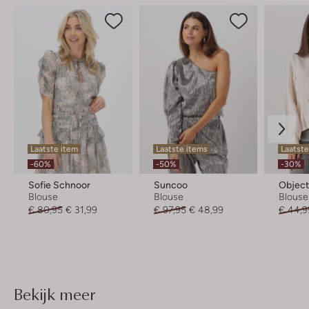
Laatste item
Laatste items
Laatste
-60%
-50%
-30%
Sofie Schnoor
Suncoo
Objec
Blouse
Blouse
Blouse
€ 80,95
€ 31,99
€ 97,95
€ 48,99
€ 44,9
Bekijk meer