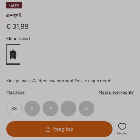
Sterren
-60%
€ 79,95
€ 31,99
Kleur:
Zwart
Kies je maat:
Dit item valt normaal, kies je eigen maat
Maattabel
Maat uitverkocht?
XS
S
M
L
XL
Voeg toe
Favoriet