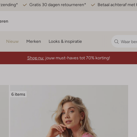
erzending*
Gratis 30 dagen retourneren*
Betaal achteraf met 
eren
Nieuw
Merken
Looks & inspiratie
Shop nu:
jouw must-haves tot 70% korting!
6 items