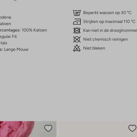
Beperkt wassen op 30 °C
oderie
Strijken op maximaal 110 °C
atoen
ercentages:
100% Katoen
Kan niet in de droogtromme
gular Fit
Niet chemisch reinigen
Hals
Niet bleken
e:
Lange Mouw