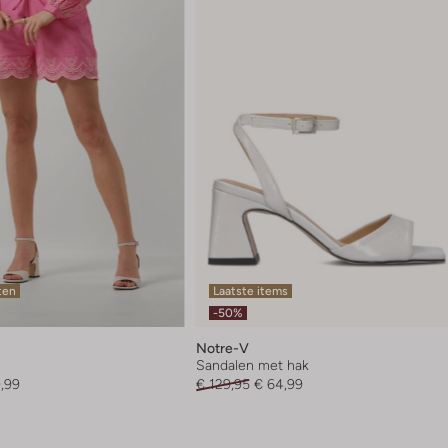
ten
Laatste items
-50%
Notre-V
Sandalen met hak
,99
€ 129,95
€ 64,99