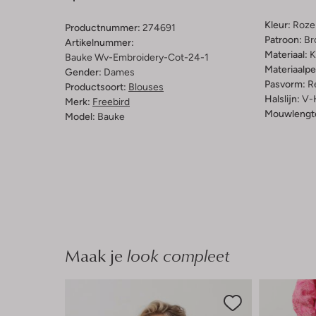
Kleur:
Roze
Productnummer:
274691
Patroon:
Br
Artikelnummer:
Materiaal:
K
Bauke Wv-Embroidery-Cot-24-1
Materiaalp
Gender:
Dames
Pasvorm:
Re
Productsoort:
Blouses
Halslijn:
V-
Merk:
Freebird
Mouwlengt
Model:
Bauke
Maak je
look compleet