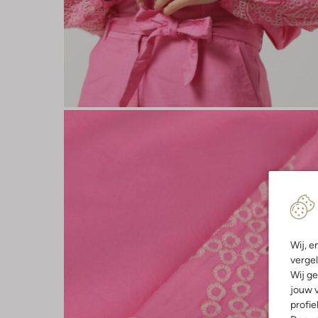
Wij, e
vergel
Wij ge
jouw v
profie