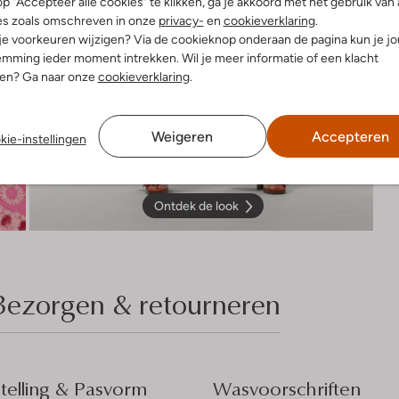
p "Accepteer alle cookies" te klikken, ga je akkoord met het gebruik van 
es zoals omschreven in onze
privacy-
en
cookieverklaring
.
 je voorkeuren wijzigen? Via de cookieknop onderaan de pagina kun je j
mming ieder moment intrekken. Wil je meer informatie of een klacht
nen? Ga naar onze
cookieverklaring
.
Weigeren
Accepteren
kie-instellingen
Ontdek de look
Bezorgen & retourneren
elling & Pasvorm
Wasvoorschriften