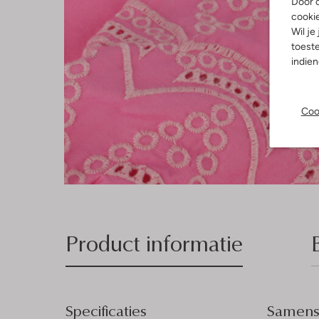
Door o
cooki
Wil je
toeste
indie
Coo
Product informatie
Specificaties
Samenst