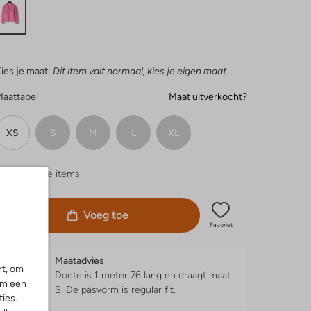
ies je maat:
Dit item valt normaal, kies je eigen maat
Maattabel
Maat uitverkocht?
XS
S
M
L
XL
ergelijkbare items
Voeg toe
Favoriet
Maatadvies
rt, om
Doete is 1 meter 76 lang en draagt maat
om een
S.
De pasvorm is
regular fit
.
ies.