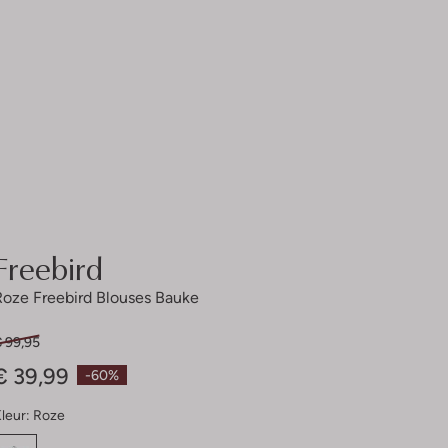
Freebird
Roze Freebird Blouses Bauke
€ 99,95
€ 39,99
-60%
leur:
Roze