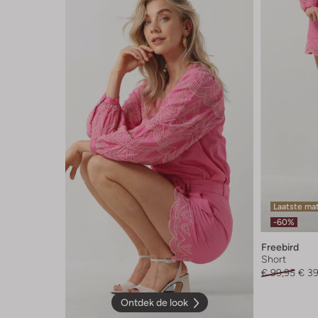
Laatste ma
-60%
Freebird
Short
€ 99,95
€ 39
Ontdek de look