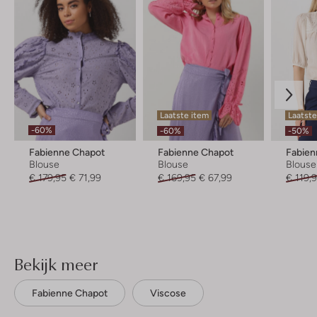
Laatste item
Laatste
-60%
-60%
-50%
Fabienne Chapot
Fabienne Chapot
Fabien
Blouse
Blouse
Blouse
€ 179,95
€ 71,99
€ 169,95
€ 67,99
€ 119,
Bekijk meer
Fabienne Chapot
Viscose