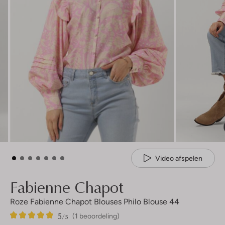
Video afspelen
Fabienne Chapot
Roze Fabienne Chapot Blouses Philo Blouse 44
5
1
5
/5
(1 beoordeling)