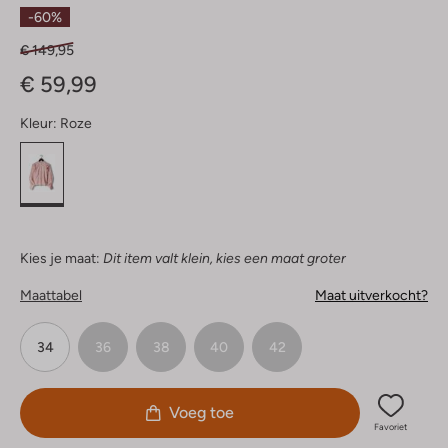
Sterren
-60%
€ 149,95
€ 59,99
Kleur:
Roze
Kies je maat:
Dit item valt klein, kies een maat groter
Maattabel
Maat uitverkocht?
34
36
38
40
42
Voeg toe
Favoriet