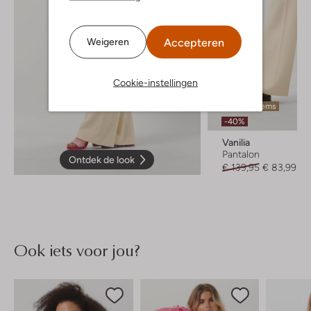
Accepteren
Weigeren
Cookie-instellingen
Laatste items
-40%
Vanilia
Pantalon
Ontdek de look
€ 139,95
€ 83,99
Ook iets voor jou?