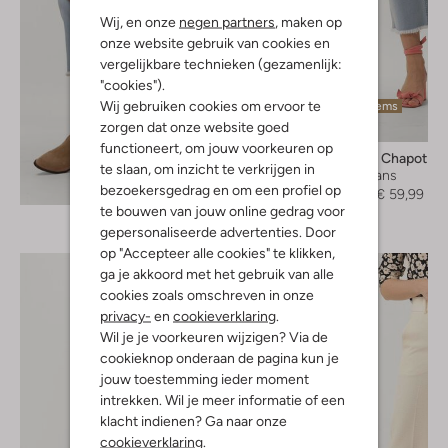
Wij, en onze
negen partners
, maken op
onze website gebruik van cookies en
vergelijkbare technieken (gezamenlijk:
"cookies").
Wij gebruiken cookies om ervoor te
Laatste items
zorgen dat onze website goed
-50%
functioneert, om jouw voorkeuren op
Fabienne Chapot
te slaan, om inzicht te verkrijgen in
Flared jeans
Ontdek de look
bezoekersgedrag en om een profiel op
€ 119,95
€ 59,99
te bouwen van jouw online gedrag voor
gepersonaliseerde advertenties. Door
op "Accepteer alle cookies" te klikken,
ga je akkoord met het gebruik van alle
cookies zoals omschreven in onze
privacy-
en
cookieverklaring
.
Wil je je voorkeuren wijzigen? Via de
cookieknop onderaan de pagina kun je
jouw toestemming ieder moment
intrekken. Wil je meer informatie of een
klacht indienen? Ga naar onze
cookieverklaring
.