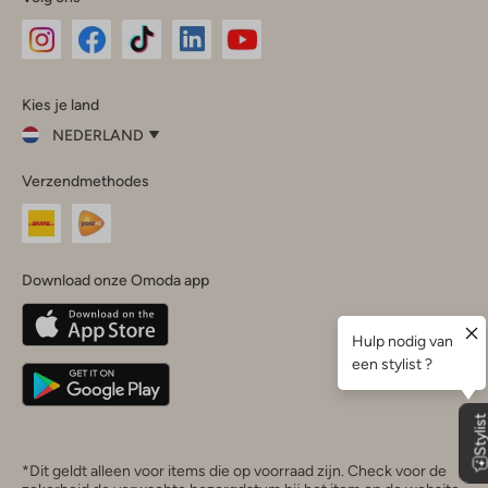
Omoda
Omoda
Omoda
Omoda
Omoda
Kies je land
Instagram
Facebook
TikTok
LinkedIn
YouTube
NEDERLAND
Kies
Verzendmethodes
je
Sluit
land
Nederland
België
(Nederlands)
Download onze Omoda app
Belgique
(Français)
Deutschland
*Dit geldt alleen voor items die op voorraad zijn. Check voor de