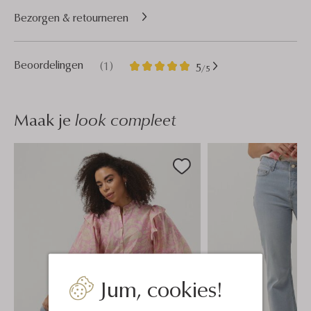
Bezorgen & retourneren
1
5
Beoordelingen
(1)
5
/5
Sterren
Maak je
look compleet
Jum, cookies!