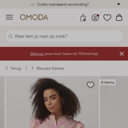
Gratis standaard verzending*
Menu
Shop nu:
jouw must-haves tot 70% korting!
Terug
Blouses Dames
6 items