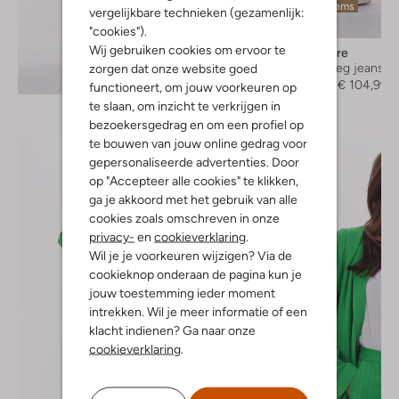
Laatste items
vergelijkbare technieken (gezamenlijk:
-30%
"cookies").
Wij gebruiken cookies om ervoor te
Co'couture
Straight leg jeans
zorgen dat onze website goed
Ontdek de look
€ 149,95
€ 104,99
functioneert, om jouw voorkeuren op
te slaan, om inzicht te verkrijgen in
bezoekersgedrag en om een profiel op
te bouwen van jouw online gedrag voor
gepersonaliseerde advertenties. Door
op "Accepteer alle cookies" te klikken,
ga je akkoord met het gebruik van alle
cookies zoals omschreven in onze
privacy-
en
cookieverklaring
.
Wil je je voorkeuren wijzigen? Via de
cookieknop onderaan de pagina kun je
jouw toestemming ieder moment
intrekken. Wil je meer informatie of een
klacht indienen? Ga naar onze
cookieverklaring
.