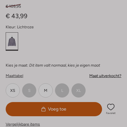
€ 109,95
€ 43,99
Kleur:
Lichtroze
Kies je maat:
Dit item valt normaal, kies je eigen maat
Maattabel
Maat uitverkocht?
XS
S
M
L
XL
Voeg toe
Favoriet
Vergelijkbare items