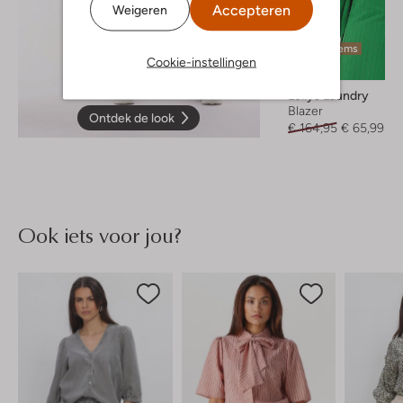
Accepteren
Weigeren
Laatste items
Cookie-instellingen
-60%
Lollys Laundry
Blazer
Ontdek de look
€ 164,95
€ 65,99
Ook iets voor jou?