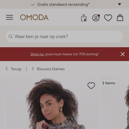
Gratis standaard verzending*
Menu
Shop nu:
jouw must-haves tot 70% korting!
Terug
Blouses Dames
3 items