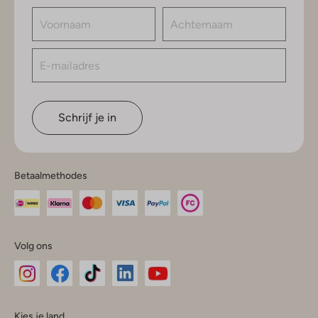
Schrijf je in
Betaalmethodes
Volg ons
Omoda
Omoda
Omoda
Omoda
Omoda
Kies je land