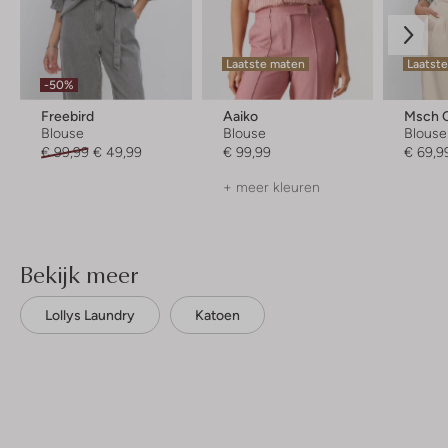
Laatste maten
Laatst
-50%
Freebird
Aaiko
Msch 
Blouse
Blouse
Blouse
€ 99,99
€ 49,99
€ 99,99
€ 69,9
+ meer kleuren
Bekijk meer
Lollys Laundry
Katoen