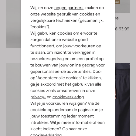
Laatste item
Wij, en onze
negen partners
, maken op
-60%
onze website gebruik van cookies en
Co'couture
vergelijkbare technieken (gezamenlijk:
Pantalon
"cookies").
€ 159,99
€ 63,99
Wij gebruiken cookies om ervoor te
zorgen dat onze website goed
Ontdek de look
functioneert, om jouw voorkeuren op
te slaan, om inzicht te verkrijgen in
bezoekersgedrag en om een profiel op
te bouwen van jouw online gedrag voor
gepersonaliseerde advertenties. Door
op "Accepteer alle cookies" te klikken,
ga je akkoord met het gebruik van alle
cookies zoals omschreven in onze
privacy-
en
cookieverklaring
.
Wil je je voorkeuren wijzigen? Via de
cookieknop onderaan de pagina kun je
jouw toestemming ieder moment
intrekken. Wil je meer informatie of een
klacht indienen? Ga naar onze
cookieverklaring
.