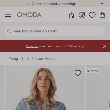
Gratis standaard verzending*
Menu
Shop nu:
jouw must-haves tot 70% korting!
Terug
Blouses Dames
3 items