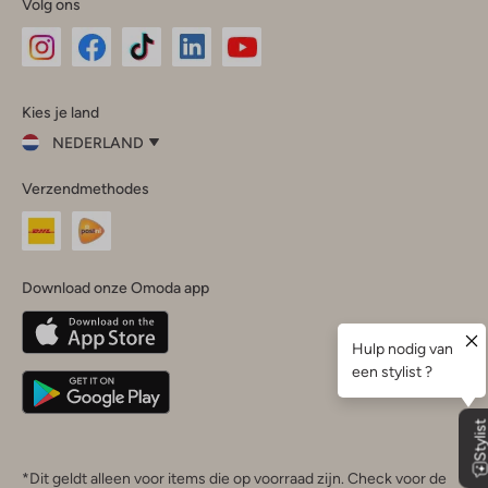
Volg ons
Omoda
Omoda
Omoda
Omoda
Omoda
Kies je land
Instagram
Facebook
TikTok
LinkedIn
YouTube
NEDERLAND
Kies
Verzendmethodes
je
Sluit
land
Nederland
België
(Nederlands)
Download onze Omoda app
Belgique
(Français)
Deutschland
*Dit geldt alleen voor items die op voorraad zijn. Check voor de