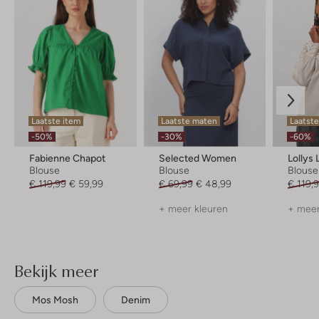
Laatste item
Laatste maten
Laatst
-50%
-30%
-60%
Fabienne Chapot
Selected Women
Lollys
Blouse
Blouse
Blouse
€ 119,99
€ 59,99
€ 69,99
€ 48,99
€ 119,
+ meer kleuren
+ meer
Bekijk meer
Mos Mosh
Denim