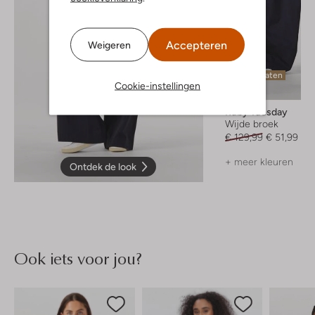
Accepteren
Weigeren
Laatste maten
Cookie-instellingen
-60%
Ruby Tuesday
Wijde broek
€ 129,99
€ 51,99
+ meer kleuren
Ontdek de look
Ook iets voor jou?