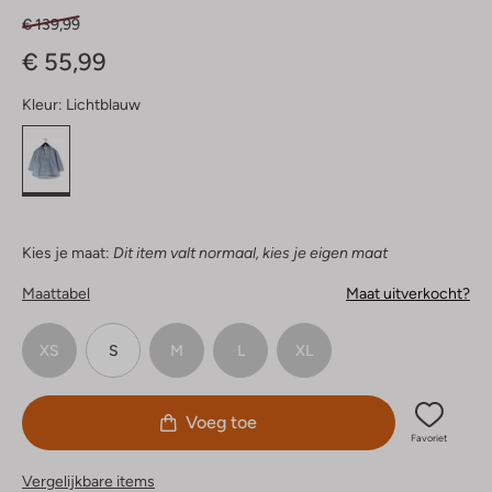
€ 139,99
€ 55,99
Kleur:
Lichtblauw
Kies je maat:
Dit item valt normaal, kies je eigen maat
Maattabel
Maat uitverkocht?
XS
S
M
L
XL
Voeg toe
Favoriet
Vergelijkbare items