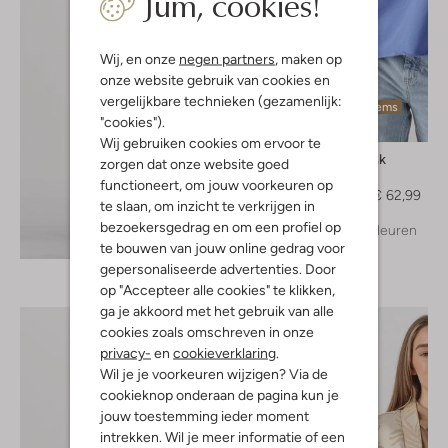
Jum, cookies!
Wij, en onze
negen partners
, maken op
onze website gebruik van cookies en
vergelijkbare technieken (gezamenlijk:
Laatste items
"cookies").
-30%
Wij gebruiken cookies om ervoor te
Penn & Ink
zorgen dat onze website goed
Sweater
functioneert, om jouw voorkeuren op
€ 89,99
€ 62,99
te slaan, om inzicht te verkrijgen in
bezoekersgedrag en om een profiel op
+ meer kleuren
Ontdek de look
te bouwen van jouw online gedrag voor
gepersonaliseerde advertenties. Door
op "Accepteer alle cookies" te klikken,
ga je akkoord met het gebruik van alle
cookies zoals omschreven in onze
privacy-
en
cookieverklaring
.
Wil je je voorkeuren wijzigen? Via de
cookieknop onderaan de pagina kun je
jouw toestemming ieder moment
intrekken. Wil je meer informatie of een