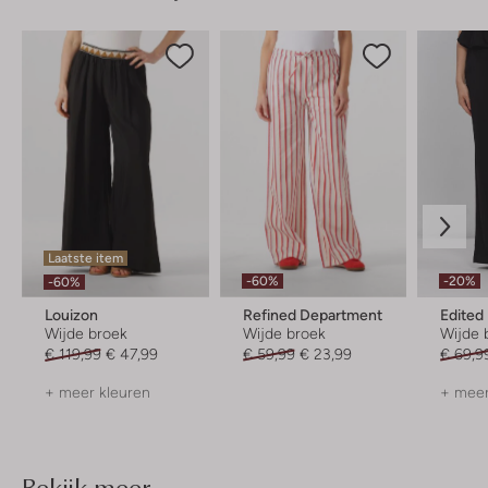
Laatste item
-60%
-20%
-60%
Louizon
Refined Department
Edited
Wijde broek
Wijde broek
Wijde 
€ 119,99
€ 47,99
€ 59,99
€ 23,99
€ 69,9
+ meer kleuren
+ meer
Bekijk meer