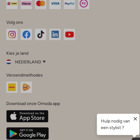
Volg ons
Omoda
Omoda
Omoda
Omoda
Omoda
Kies je land
Instagram
Facebook
TikTok
LinkedIn
YouTube
NEDERLAND
Kies
Verzendmethodes
je
Sluit
land
Nederland
België
(Nederlands)
Download onze Omoda app
Belgique
(Français)
Deutschland