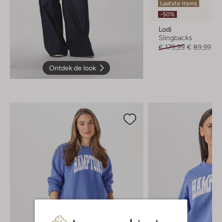
Laatste items
-50%
Lodi
Slingbacks
€ 179,99
€ 89,99
Ontdek de look