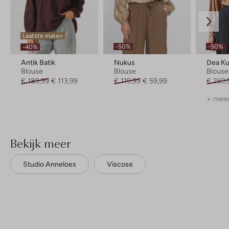
Laatste maten
-50%
-50%
-40%
Antik Batik
Nukus
Dea Ku
Blouse
Blouse
Blouse
€ 189,99
€ 113,99
€ 119,99
€ 59,99
€ 269,
+ meer
Bekijk meer
Studio Anneloes
Viscose