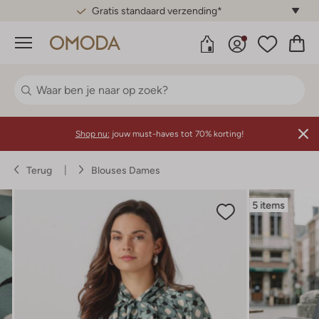
Gratis standaard verzending*
Menu
Shop nu:
jouw must-haves tot 70% korting!
Terug
Blouses Dames
5 items