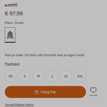
€ 139,95
€ 97,99
Kleur:
Groen
Kies je maat:
Dit item valt normaal, kies je eigen maat
Maattabel
XS
S
M
L
XL
XXL
Voeg toe
Favoriet
Vergelijkbare items