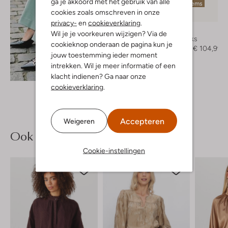
ga je akkoord met het gebruik van alle
Laatste items
cookies zoals omschreven in onze
-30%
privacy-
en
cookieverklaring
.
Notre-V
Wil je je voorkeuren wijzigen? Via de
Slingbacks
cookieknop onderaan de pagina kun je
€ 149,99
€ 104,99
jouw toestemming ieder moment
intrekken. Wil je meer informatie of een
Ontdek de look
klacht indienen? Ga naar onze
cookieverklaring
.
Accepteren
Weigeren
Ook iets voor jou?
Cookie-instellingen