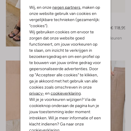
Wij, en onze
negen partners
, maken op
-30%
onze website gebruik van cookies en
Bibi Lou
vergelijkbare technieken (gezamenlijk:
Muiltjes
"cookies").
€ 169,99
€ 118,99
Wij gebruiken cookies om ervoor te
zorgen dat onze website goed
+ meer kleuren
Ontdek de look
functioneert, om jouw voorkeuren op
te slaan, om inzicht te verkrijgen in
bezoekersgedrag en om een profiel op
te bouwen van jouw online gedrag voor
gepersonaliseerde advertenties. Door
op "Accepteer alle cookies" te klikken,
ga je akkoord met het gebruik van alle
cookies zoals omschreven in onze
privacy-
en
cookieverklaring
.
Wil je je voorkeuren wijzigen? Via de
cookieknop onderaan de pagina kun je
jouw toestemming ieder moment
intrekken. Wil je meer informatie of een
klacht indienen? Ga naar onze
cookieverklaring
.