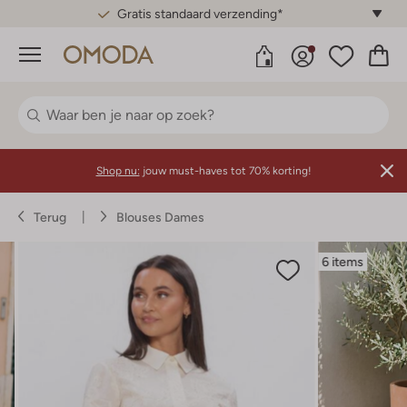
Gratis standaard verzending*
Menu
Shop nu:
jouw must-haves tot 70% korting!
Terug
Blouses Dames
6 items