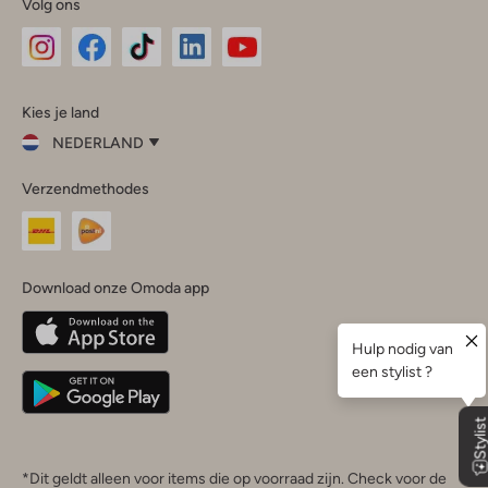
Volg ons
Omoda
Omoda
Omoda
Omoda
Omoda
Kies je land
Instagram
Facebook
TikTok
LinkedIn
YouTube
NEDERLAND
Kies
Verzendmethodes
je
Sluit
land
Nederland
België
(Nederlands)
Download onze Omoda app
Belgique
(Français)
Deutschland
*Dit geldt alleen voor items die op voorraad zijn. Check voor de