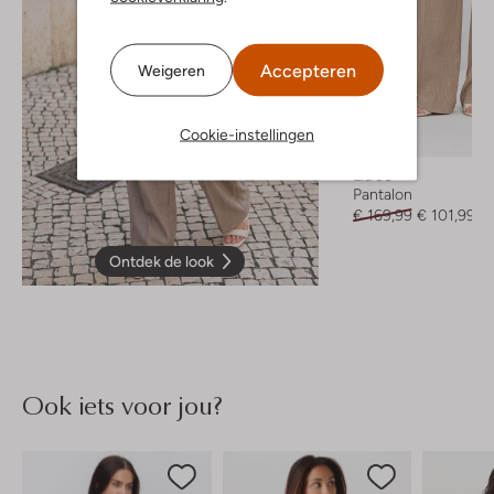
Accepteren
Weigeren
Cookie-instellingen
-40%
Liu Jo
Pantalon
€ 169,99
€ 101,99
Ontdek de look
Ook iets voor jou?