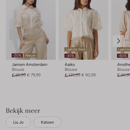
Laatste item
Laatste
-20%
Nieuw
-30%
-60%
Jansen Amsterdam
Aaiko
Anothe
Blouse
Blouse
Blouse
€ 99,99
€ 79,99
€ 129,99
€ 90,99
€ 99,9
Bekijk meer
Liu Jo
Katoen