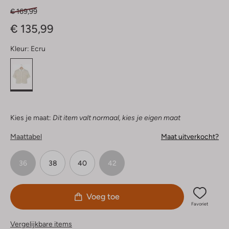
€ 169,99
€ 135,99
Kleur:
Ecru
Kies je maat:
Dit item valt normaal, kies je eigen maat
Maattabel
Maat uitverkocht?
36
38
40
42
Voeg toe
Favoriet
Vergelijkbare items