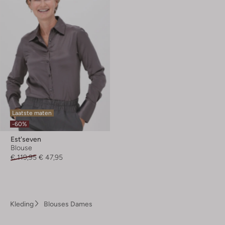
Laatste maten
-60%
Est'seven
Blouse
€ 119,95
€ 47,95
Kleding
Blouses Dames