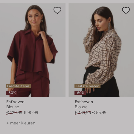
Laatste items
Laatste maten
-30%
-60%
Est'seven
Est'seven
Blouse
Blouse
€ 129,99
€ 90,99
€ 139,95
€ 55,99
+ meer kleuren