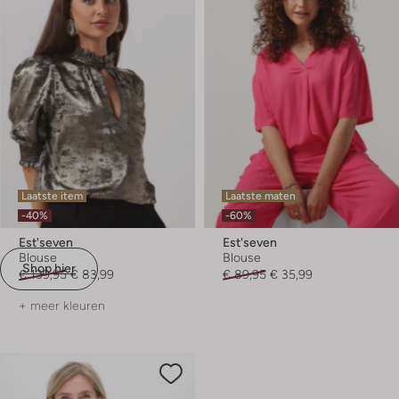
Laatste item
Laatste maten
-40%
-60%
Est'seven
Est'seven
Blouse
Blouse
Shop hier
€ 139,95
€ 83,99
€ 89,95
€ 35,99
+ meer kleuren