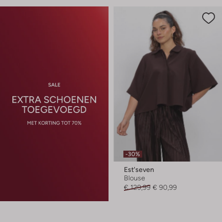
-30%
Est'seven
Blouse
€ 129,99
€ 90,99