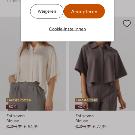
+ meer kleuren
Accepteren
Weigeren
Cookie-instellingen
Laatste maten
Laatste item
-50%
-40%
Est'seven
Est'seven
Blouse
Blouse
€ 129,99
€ 64,99
€ 129,99
€ 77,99