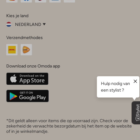
Omoda
Omoda
Omoda
Omoda
Omoda
Kies je land
Instagram
Facebook
TikTok
LinkedIn
YouTube
NEDERLAND
Kies
Verzendmethodes
je
Sluit
land
Nederland
België
(Nederlands)
Download onze Omoda app
Belgique
(Français)
Deutschland
*Dit geldt alleen voor items die op voorraad zijn. Check voor de
zekerheid de verwachte bezorgdatum bij het item op de website
of in je winkelmandje.