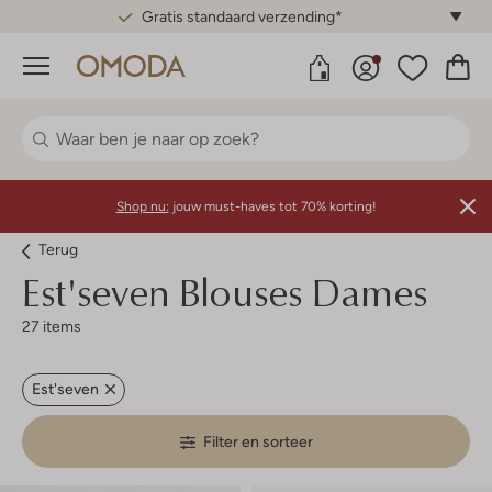
Gratis standaard verzending*
Menu
Shop nu:
jouw must-haves tot 70% korting!
Terug
Est'seven
Blouses Dames
27 items
Est'seven
Filter en sorteer