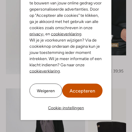
te bouwen van jouw online gedrag voor
gepersonaliseerde advertenties. Door
op "Accepteer alle cookies" te klikken,
ga je akkoord met het gebruik van alle
cookies zoals omschreven in onze
privacy-
en
cookieverklaring
.
Wil je je voorkeuren wijzigen? Via de
Laatste items
cookieknop onderaan de pagina kun je
-50%
jouw toestemming ieder moment
intrekken. Wil je meer informatie of een
Minimum
klacht indienen? Ga naar onze
Trui
Ontdek de look
cookieverklaring
.
€ 79,95
€ 39,95
Accepteren
Weigeren
Cookie-instellingen