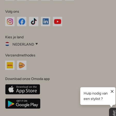
Volg ons
Omoda
Omoda
Omoda
Omoda
Omoda
Kies je land
Instagram
Facebook
TikTok
LinkedIn
YouTube
NEDERLAND
Kies
Verzendmethodes
je
Sluit
land
Nederland
België
(Nederlands)
Download onze Omoda app
Belgique
(Français)
Deutschland