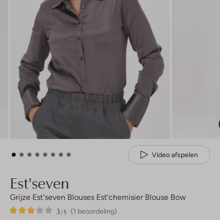
Video afspelen
Est'seven
Grijze Est'seven Blouses Est'chemisier Blouse Bow
3
1
3
/5
(1 beoordeling)