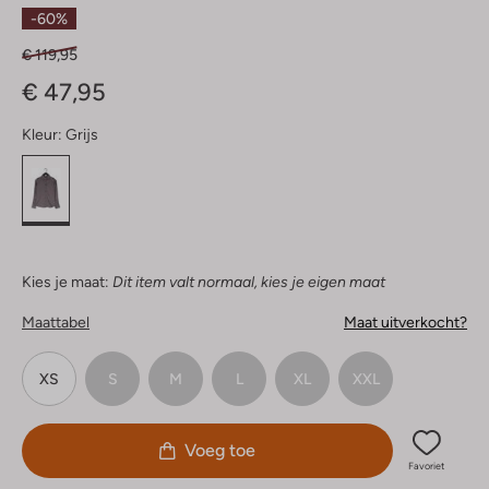
Sterren
-60%
€ 119,95
€ 47,95
Kleur:
Grijs
Kies je maat:
Dit item valt normaal, kies je eigen maat
Maattabel
Maat uitverkocht?
XS
S
M
L
XL
XXL
Voeg toe
Favoriet