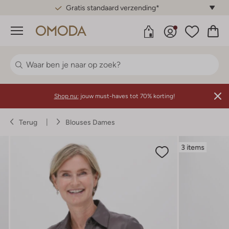
Gratis standaard verzending*
Menu
Shop nu:
jouw must-haves tot 70% korting!
Terug
Blouses Dames
3 items