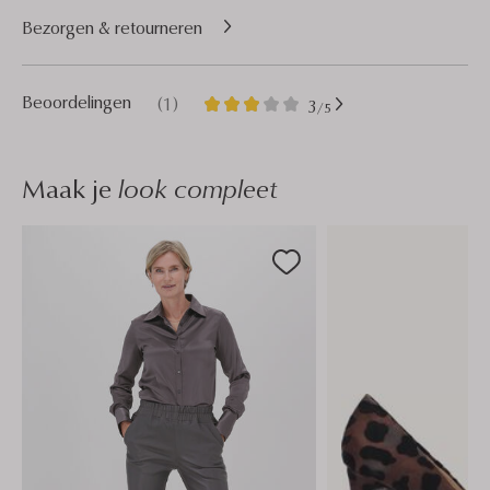
Bezorgen & retourneren
1
3
Beoordelingen
(1)
3
/5
Sterren
Maak je
look compleet