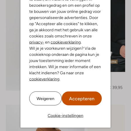
bezoekersgedrag en om een profiel op
te bouwen van jouw online gedrag voor
gepersonaliseerde advertenties. Door
op "Accepteer alle cookies" te klikken,
ga je akkoord met het gebruik van alle
cookies zoals omschreven in onze
privacy-
en
cookieverklaring
.
Wil je je voorkeuren wijzigen? Via de
cookieknop onderaan de pagina kun je
jouw toestemming ieder moment
Laatste items
intrekken. Wil je meer informatie of een
-50%
klacht indienen? Ga naar onze
Minimum
cookieverklaring
.
Trui
Ontdek de look
€ 79,95
€ 39,95
Accepteren
Weigeren
Cookie-instellingen