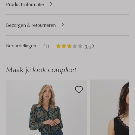
Product informatie
Bezorgen & retourneren
1
3
Beoordelingen
(1)
3
/5
Sterren
Maak je
look compleet