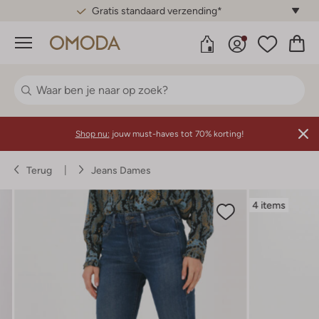
Gratis standaard verzending*
Menu
Shop nu:
jouw must-haves tot 70% korting!
Terug
Jeans Dames
4 items