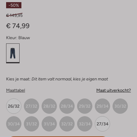
Sterren
-50%
€ 149,95
€ 74,99
Kleur:
Blauw
Kies je maat:
Dit item valt normaal, kies je eigen maat
Maattabel
Maat uitverkocht?
26/32
27/32
28/32
28/34
29/32
29/34
30/32
30/34
31/32
31/34
32/32
32/34
27/34