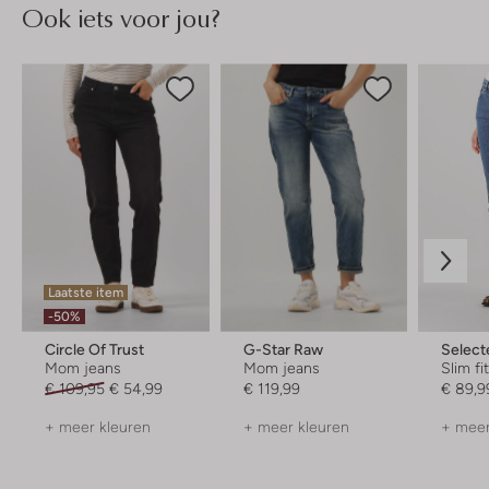
Ook iets voor jou?
Laatste item
-50%
Circle Of Trust
G-Star Raw
Selec
Mom jeans
Mom jeans
Slim fi
€ 109,95
€ 54,99
€ 119,99
€ 89,9
+ meer kleuren
+ meer kleuren
+ meer