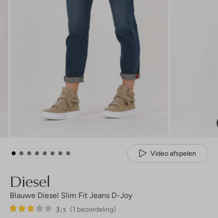
Video afspelen
Diesel
Blauwe Diesel Slim Fit Jeans D-Joy
3
1
3
/5
(1 beoordeling)