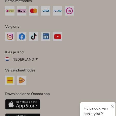
Betaalmethodes
Volg ons
Omoda
Omoda
Omoda
Omoda
Omoda
Kies je land
Instagram
Facebook
TikTok
LinkedIn
YouTube
NEDERLAND
Kies
Verzendmethodes
je
Sluit
land
Nederland
België
(Nederlands)
Download onze Omoda app
Belgique
(Français)
Deutschland