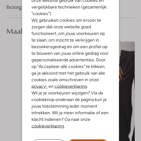
onze website gebruik van cookies en
Bezorgen & retourneren
vergelijkbare technieken (gezamenlijk:
"cookies").
Wij gebruiken cookies om ervoor te
zorgen dat onze website goed
Maak je
look compleet
functioneert, om jouw voorkeuren op
te slaan, om inzicht te verkrijgen in
bezoekersgedrag en om een profiel op
te bouwen van jouw online gedrag voor
gepersonaliseerde advertenties. Door
op "Accepteer alle cookies" te klikken,
ga je akkoord met het gebruik van alle
cookies zoals omschreven in onze
privacy-
en
cookieverklaring
.
Wil je je voorkeuren wijzigen? Via de
cookieknop onderaan de pagina kun je
jouw toestemming ieder moment
intrekken. Wil je meer informatie of een
klacht indienen? Ga naar onze
cookieverklaring
.