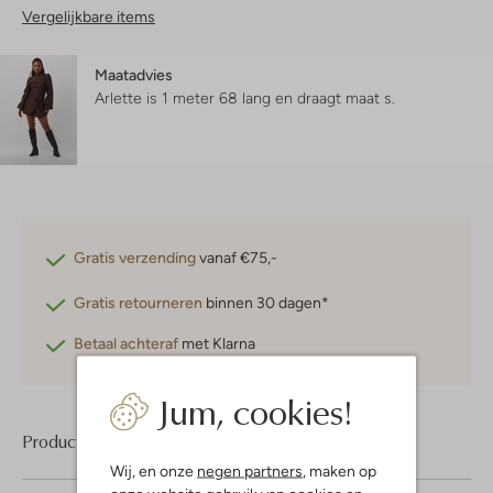
Vergelijkbare items
Maatadvies
Arlette is 1 meter 68 lang en draagt maat s.
Gratis verzending
vanaf €75,-
Gratis retourneren
binnen 30 dagen*
Betaal achteraf
met Klarna
Jum, cookies!
Product informatie
Wij, en onze
negen partners
, maken op