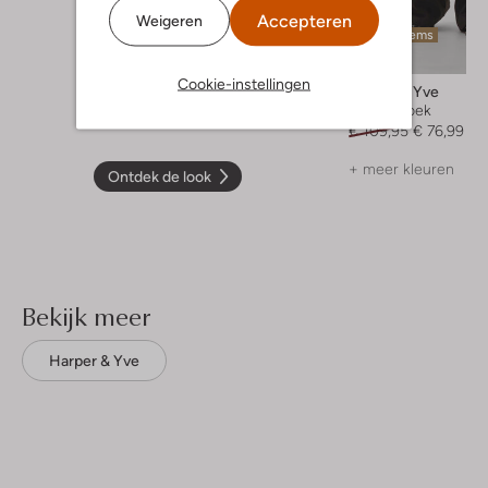
Accepteren
Weigeren
Laatste items
-30%
Cookie-instellingen
Harper & Yve
Wijde broek
€ 109,95
€ 76,99
+ meer kleuren
Ontdek de look
Bekijk meer
Harper & Yve