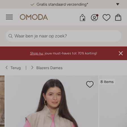
Gratis standaard verzending*
Menu
Shop nu:
jouw must-haves tot 70% korting!
Terug
Blazers Dames
8 items