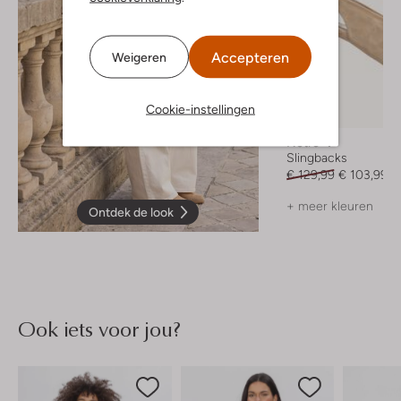
Accepteren
Weigeren
Cookie-instellingen
-20%
Notre-V
Slingbacks
€ 129,99
€ 103,99
+ meer kleuren
Ontdek de look
Ook iets voor jou?