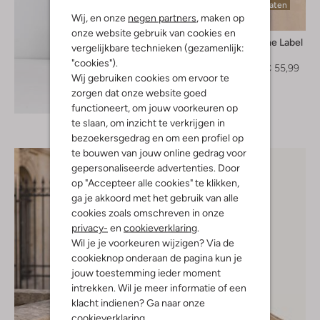
Laatste maten
Wij, en onze
negen partners
, maken op
-30%
onze website gebruik van cookies en
Aimee The Label
vergelijkbare technieken (gezamenlijk:
T-shirt
"cookies").
€ 79,99
€ 55,99
Wij gebruiken cookies om ervoor te
zorgen dat onze website goed
Ontdek de look
functioneert, om jouw voorkeuren op
te slaan, om inzicht te verkrijgen in
bezoekersgedrag en om een profiel op
te bouwen van jouw online gedrag voor
gepersonaliseerde advertenties. Door
op "Accepteer alle cookies" te klikken,
ga je akkoord met het gebruik van alle
cookies zoals omschreven in onze
privacy-
en
cookieverklaring
.
Wil je je voorkeuren wijzigen? Via de
cookieknop onderaan de pagina kun je
jouw toestemming ieder moment
intrekken. Wil je meer informatie of een
klacht indienen? Ga naar onze
cookieverklaring
.