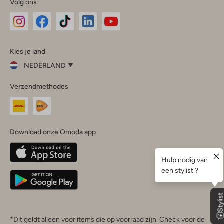
Volg ons
Omoda
Omoda
Omoda
Omoda
Omoda
Kies je land
Instagram
Facebook
TikTok
LinkedIn
YouTube
NEDERLAND
Kies
Verzendmethodes
je
Sluit
land
Nederland
België
(Nederlands)
Download onze Omoda app
Belgique
(Français)
Deutschland
*Dit geldt alleen voor items die op voorraad zijn. Check voor de