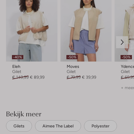
-40%
-50%
-50%
Eleh
Moves
Ydenc
Gilet
Gilet
Gilet
€ 149,99
€ 89,99
€ 79,99
€ 39,99
€ 69,9
+ meer
Bekijk meer
Gilets
Aimee The Label
Polyester