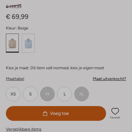
€ 139,99
€ 69,99
Kleur:
Beige
Kies je maat:
Dit item valt normaal, kies je eigen maat
Maattabel
Maat uitverkocht?
XS
S
M
L
XL
Voeg toe
Favoriet
Vergelijkbare items