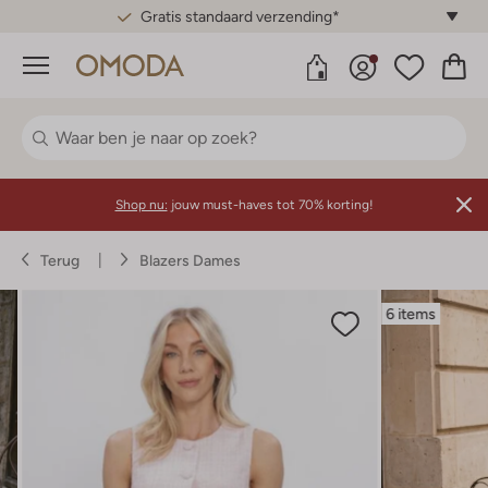
Gratis standaard verzending*
Menu
Shop nu:
jouw must-haves tot 70% korting!
Terug
Blazers Dames
6 items