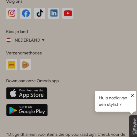
Volg ons
Omoda
Omoda
Omoda
Omoda
Omoda
Kies je land
Instagram
Facebook
TikTok
LinkedIn
YouTube
NEDERLAND
Kies
Verzendmethodes
je
Sluit
land
Nederland
België
(Nederlands)
Download onze Omoda app
Belgique
(Français)
Deutschland
*Dit geldt alleen voor items die op voorraad zijn. Check voor de