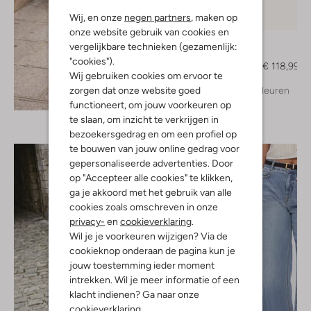
Wij, en onze
negen partners
, maken op
-30%
onze website gebruik van cookies en
Bibi Lou
vergelijkbare technieken (gezamenlijk:
Muiltjes
"cookies").
€ 169,99
€ 118,99
Wij gebruiken cookies om ervoor te
zorgen dat onze website goed
+ meer kleuren
Ontdek de look
functioneert, om jouw voorkeuren op
te slaan, om inzicht te verkrijgen in
bezoekersgedrag en om een profiel op
te bouwen van jouw online gedrag voor
gepersonaliseerde advertenties. Door
op "Accepteer alle cookies" te klikken,
ga je akkoord met het gebruik van alle
cookies zoals omschreven in onze
privacy-
en
cookieverklaring
.
Wil je je voorkeuren wijzigen? Via de
cookieknop onderaan de pagina kun je
jouw toestemming ieder moment
intrekken. Wil je meer informatie of een
klacht indienen? Ga naar onze
cookieverklaring
.