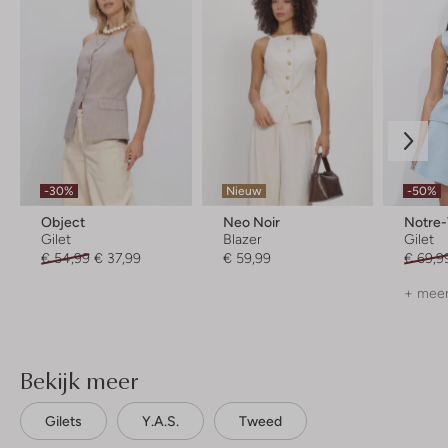
-30%
Nieuw
-50%
Object
Neo Noir
Notre
Gilet
Blazer
Gilet
€ 54,99
€ 37,99
€ 59,99
€ 69,9
+ meer
Bekijk meer
Gilets
Y.a.s.
Tweed