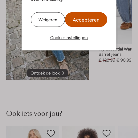
Accepteren
Weigeren
Cookie-instellingen
-30%
My Essential Wardr
Barrel jeans
€ 129,99
€ 90,99
Ontdek de look
Ook iets voor jou?