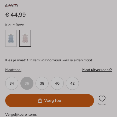
€ 89,99
€ 44,99
Kleur:
Roze
Kies je maat:
Dit item valt normaal, kies je eigen maat
Maattabel
Maat uitverkocht?
34
36
38
40
42
Voeg toe
Favoriet
Vergelijkbare items