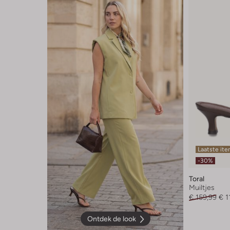
Laatste it
-30%
Toral
Muiltjes
€ 159,99
€ 1
Ontdek de look