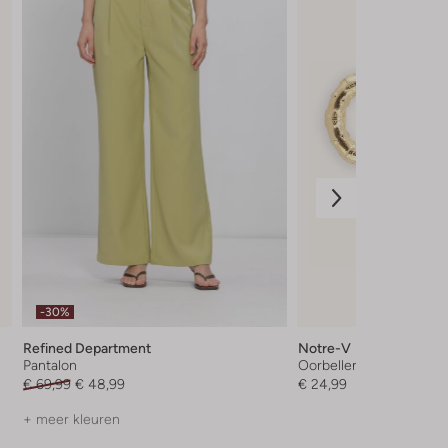
-30%
Refined Department
Notre-V
Pantalon
Oorbellen
€ 69,99
€ 48,99
€ 24,99
+ meer kleuren