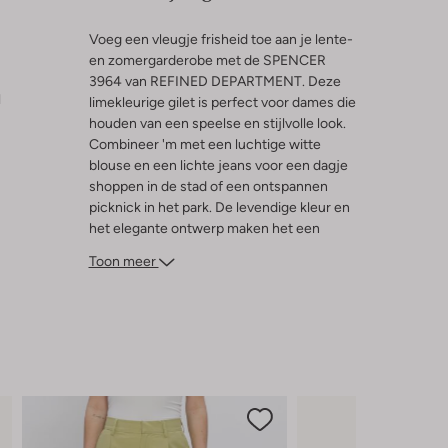
Voeg een vleugje frisheid toe aan je lente-
en zomergarderobe met de SPENCER
3964 van REFINED DEPARTMENT. Deze
l
limekleurige gilet is perfect voor dames die
houden van een speelse en stijlvolle look.
Combineer 'm met een luchtige witte
blouse en een lichte jeans voor een dagje
shoppen in de stad of een ontspannen
picknick in het park. De levendige kleur en
het elegante ontwerp maken het een
veelzijdig stuk dat moeiteloos past bij
Toon meer
zonnige dagen en zwoele avonden. Laat je
inspireren door de lente en zomer en straal
in deze opvallende gilet.