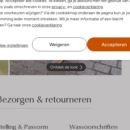
p "Accepteer alle cookies" te klikken, ga je akkoord met het gebruik van 
es zoals omschreven in onze
privacy-
en
cookieverklaring
.
 je voorkeuren wijzigen? Via de cookieknop onderaan de pagina kun je j
mming ieder moment intrekken. Wil je meer informatie of een klacht
nen? Ga naar onze
cookieverklaring
.
Weigeren
Accepteren
kie-instellingen
Ontdek de look
Bezorgen & retourneren
elling & Pasvorm
Wasvoorschriften