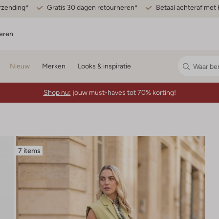
erzending*
Gratis 30 dagen retourneren*
Betaal achteraf met 
eren
Nieuw
Merken
Looks & inspiratie
Shop nu:
jouw must-haves tot 70% korting!
7 items