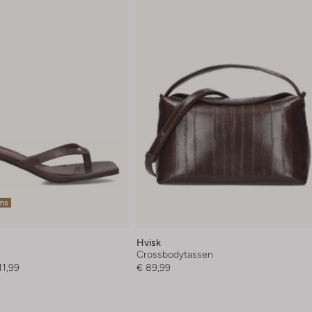
ems
Hvisk
Crossbodytassen
11,99
€ 89,99