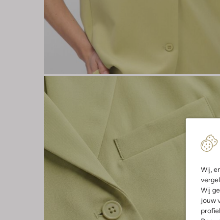
Wij, e
vergel
Wij ge
jouw v
profie