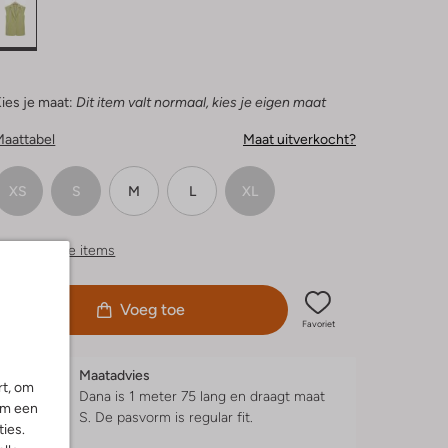
ies je maat:
Dit item valt normaal, kies je eigen maat
Maattabel
Maat uitverkocht?
XS
S
M
L
XL
ergelijkbare items
Voeg toe
Favoriet
Maatadvies
rt, om
Dana is 1 meter 75 lang en draagt maat
om een
S.
De pasvorm is
regular fit
.
ies.