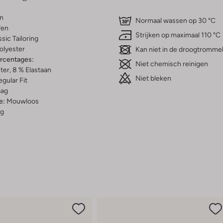
n
Normaal wassen op 30 °C
fen
Strijken op maximaal 110 °C
ssic Tailoring
olyester
Kan niet in de droogtromme
ercentages:
Niet chemisch reinigen
ter, 8 % Elastaan
Niet bleken
gular Fit
aag
e:
Mouwloos
g