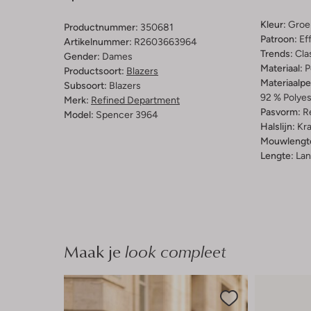
Kleur:
Groe
Productnummer:
350681
Patroon:
Ef
Artikelnummer:
R2603663964
Trends:
Cla
Gender:
Dames
Materiaal:
P
Productsoort:
Blazers
Materiaalp
Subsoort:
Blazers
92 % Polyes
Merk:
Refined Department
Pasvorm:
Re
Model:
Spencer 3964
Halslijn:
Kr
Mouwlengt
Lengte:
Lan
Maak je
look compleet