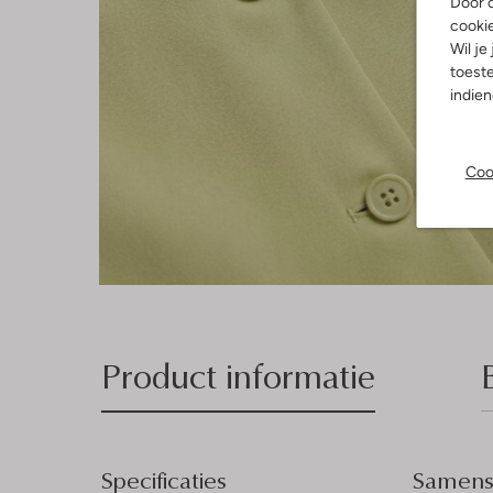
Door o
cooki
Wil je
toeste
indie
Coo
Product informatie
Specificaties
Samenst