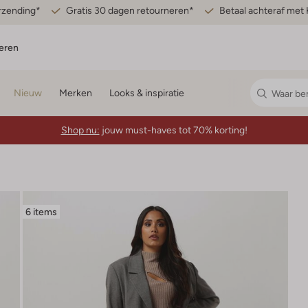
erzending*
Gratis 30 dagen retourneren*
Betaal achteraf met 
eren
Nieuw
Merken
Looks & inspiratie
Shop nu:
jouw must-haves tot 70% korting!
6 items