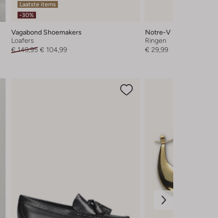
Laatste items
-30%
Vagabond Shoemakers
Notre-V
Loafers
Ringen
€ 149,95
€ 104,99
€ 29,99