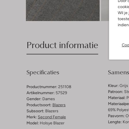
Door o
cooki
Wil je
Ont
toeste
indie
Product informatie
Coo
Specificaties
Samenst
Kleur:
Grijs
Productnummer:
251108
Patroon:
St
Artikelnummer:
57529
Materiaal:
P
Gender:
Dames
Materiaalp
Productsoort:
Blazers
69% Polyest
Subsoort:
Blazers
Pasvorm:
O
Merk:
Second Female
Lengte:
Kor
Model:
Holsye Blazer