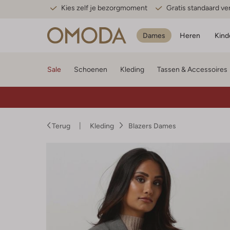
Kies zelf je bezorgmoment
Gratis standaard v
Dames
Heren
Kind
Sale
Schoenen
Kleding
Tassen & Accessoires
Terug
Kleding
Blazers Dames