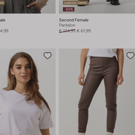
ems
Laatste items
-50%
ale
Second Female
Pantalon
54,99
€ 124,95
€ 61,99