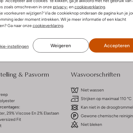
p "Accepteer alle cookies" te klikken, ga je akkoord met het gebruik van 
es zoals omschreven in onze
privacy-
en
cookieverklaring
.
 je voorkeuren wijzigen? Via de cookieknop onderaan de pagina kun je j
dek de look
Ontdek de look
mming ieder moment intrekken. Wil je meer informatie of een klacht
nen? Ga naar onze
cookieverklaring
.
Bezorgen & retourneren
Weigeren
Accepteren
kie-instellingen
elling & Pasvorm
Wasvoorschriften
Niet wassen
reep
Strijken op maximaal 110 °C
olyester
ercentages:
Kan niet in de droogtromme
er, 29% Viscose En 2% Elastaan
Gewone chemische reinigi
versized Fit
Niet bleken
t