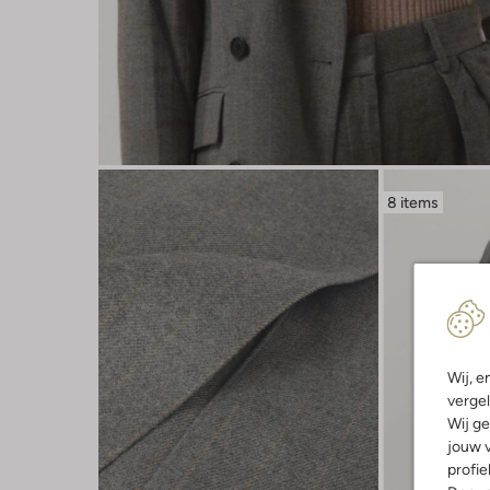
8 items
Wij, e
vergel
Wij ge
jouw v
profie