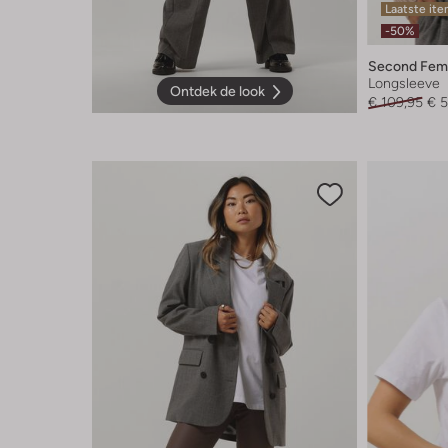
Laatste it
-50%
Second Fem
Longsleeve
Ontdek de look
€ 109,95
€ 