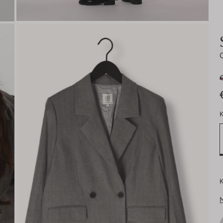
€
K
K