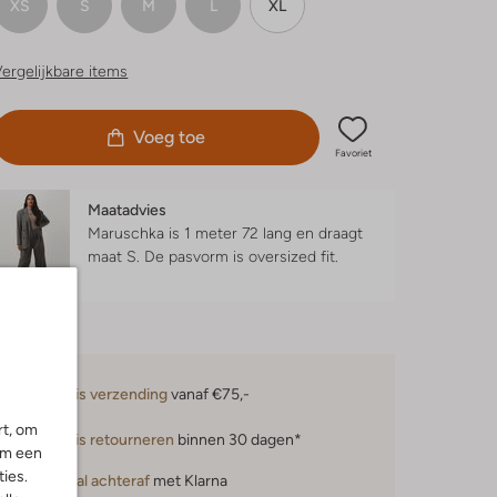
XS
S
M
L
XL
ergelijkbare items
Voeg toe
Favoriet
Maatadvies
Maruschka is 1 meter 72 lang en draagt
maat S.
De pasvorm is
oversized fit
.
Gratis verzending
vanaf €75,-
rt, om
Gratis retourneren
binnen 30 dagen*
om een
ies.
Betaal achteraf
met Klarna