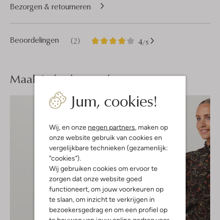
Bezorgen & retourneren
2
4
Beoordelingen
(2)
4
/5
Sterren
Maak je
look compleet
Jum, cookies!
Wij, en onze
negen partners
, maken op
onze website gebruik van cookies en
vergelijkbare technieken (gezamenlijk:
"cookies").
Wij gebruiken cookies om ervoor te
zorgen dat onze website goed
functioneert, om jouw voorkeuren op
te slaan, om inzicht te verkrijgen in
bezoekersgedrag en om een profiel op
te bouwen van jouw online gedrag voor