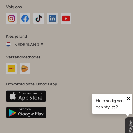
Volg ons
Omoda
Omoda
Omoda
Omoda
Omoda
Kies je land
Instagram
Facebook
TikTok
LinkedIn
YouTube
NEDERLAND
Kies
Verzendmethodes
je
Sluit
land
Nederland
België
(Nederlands)
Download onze Omoda app
Belgique
(Français)
Deutschland