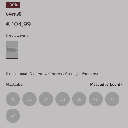
Sterren
-30%
€ 149,95
€ 104,99
Kleur:
Zwart
Kies je maat:
Dit item valt normaal, kies je eigen maat
Maattabel
Maat uitverkocht?
35
36
37
38
39
40
41
42