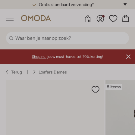
Gratis standaard verzending*
Menu
Shop nu:
jouw must-haves tot 70% korting!
Terug
Loafers Dames
8 items