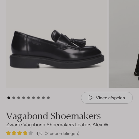
Video afspelen
Vagabond Shoemakers
Zwarte Vagabond Shoemakers Loafers Alex W
4
2
4
/5
(2 beoordelingen)