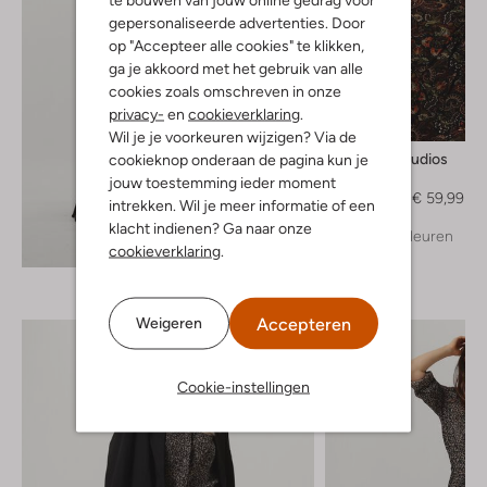
gepersonaliseerde advertenties. Door
op "Accepteer alle cookies" te klikken,
ga je akkoord met het gebruik van alle
cookies zoals omschreven in onze
privacy-
en
cookieverklaring
.
-60%
Wil je je voorkeuren wijzigen? Via de
Rough Studios
cookieknop onderaan de pagina kun je
Blouse
jouw toestemming ieder moment
€ 149,95
€ 59,99
intrekken. Wil je meer informatie of een
klacht indienen? Ga naar onze
+ meer kleuren
Ontdek de look
cookieverklaring
.
Accepteren
Weigeren
Cookie-instellingen