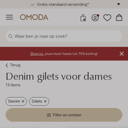
Gratis standaard verzending*
Menu
Shop nu:
jouw must-haves tot 70% korting!
Terug
Denim gilets voor dames
13 items
Denim
Gilets
Filter en sorteer