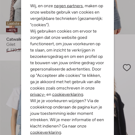
Wij, en onze
negen partners
, maken op
onze website gebruik van cookies en
vergelijkbare technieken (gezamenlijk:
Laatste maten
Laatste maten
"cookies").
-40%
-60%
Wij gebruiken cookies om ervoor te
zorgen dat onze website goed
Catwalk Junkie
Rouge Edit
functioneert, om jouw voorkeuren op
Gilet
Gilet
te slaan, om inzicht te verkrijgen in
€ 139,99
€ 83,99
€ 69,99
€ 27,99
bezoekersgedrag en om een profiel op
te bouwen van jouw online gedrag voor
gepersonaliseerde advertenties. Door
op "Accepteer alle cookies" te klikken,
ga je akkoord met het gebruik van alle
cookies zoals omschreven in onze
privacy-
en
cookieverklaring
.
Wil je je voorkeuren wijzigen? Via de
cookieknop onderaan de pagina kun je
jouw toestemming ieder moment
intrekken. Wil je meer informatie of een
klacht indienen? Ga naar onze
cookieverklaring
.