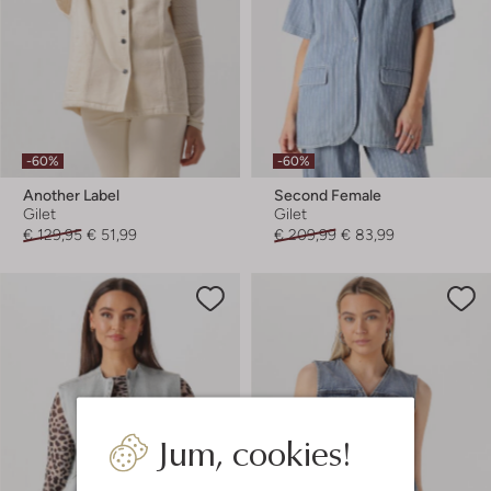
-60%
-60%
Another Label
Second Female
Gilet
Gilet
€ 129,95
€ 51,99
€ 209,99
€ 83,99
Jum, cookies!