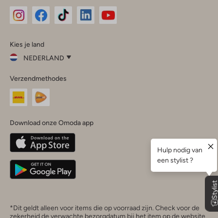
Omoda
Omoda
Omoda
Omoda
Omoda
Kies je land
Instagram
Facebook
TikTok
LinkedIn
YouTube
NEDERLAND
Kies
Verzendmethodes
je
Sluit
land
Nederland
België
(Nederlands)
Download onze Omoda app
Belgique
(Français)
Deutschland
*Dit geldt alleen voor items die op voorraad zijn. Check voor de
zekerheid de verwachte bezorgdatum bij het item op de website