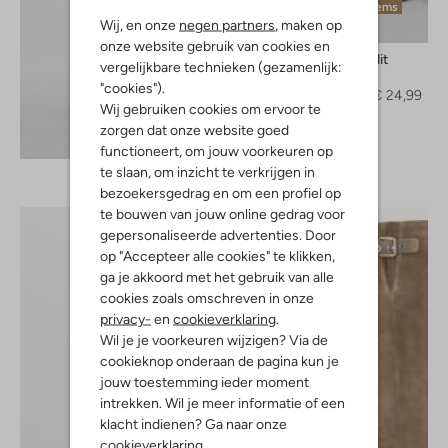
Laatste items
Wij, en onze
negen partners
, maken op
-50%
onze website gebruik van cookies en
Rouge Edit
vergelijkbare technieken (gezamenlijk:
Short
"cookies").
€ 49,99
€ 24,99
Wij gebruiken cookies om ervoor te
zorgen dat onze website goed
Ontdek de look
functioneert, om jouw voorkeuren op
te slaan, om inzicht te verkrijgen in
bezoekersgedrag en om een profiel op
te bouwen van jouw online gedrag voor
gepersonaliseerde advertenties. Door
op "Accepteer alle cookies" te klikken,
ga je akkoord met het gebruik van alle
cookies zoals omschreven in onze
privacy-
en
cookieverklaring
.
Wil je je voorkeuren wijzigen? Via de
cookieknop onderaan de pagina kun je
jouw toestemming ieder moment
intrekken. Wil je meer informatie of een
klacht indienen? Ga naar onze
cookieverklaring
.