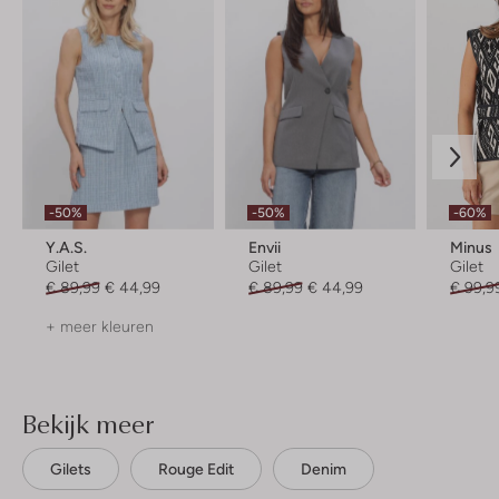
-50%
-50%
-60%
Y.a.s.
Envii
Minus
Gilet
Gilet
Gilet
€ 89,99
€ 44,99
€ 89,99
€ 44,99
€ 99,9
+ meer kleuren
Bekijk meer
Gilets
Rouge Edit
Denim