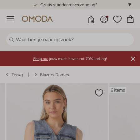
Gratis standaard verzending*
Menu
Shop nu:
jouw must-haves tot 70% korting!
Terug
Blazers Dames
6 items