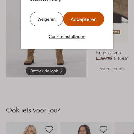
Accepteren
Weigeren
Laatste items
Cookie-instellingen
-50%
Toral
Hoge laarzen
€ 339,99
€ 169,99
+ meer kleuren
Ontdek de look
Ook iets voor jou?