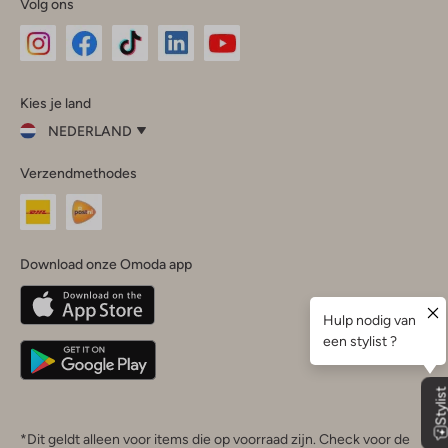
Volg ons
Omoda
Omoda
Omoda
Omoda
Omoda
Kies je land
Instagram
Facebook
TikTok
LinkedIn
YouTube
NEDERLAND
Kies
Verzendmethodes
je
Sluit
land
Nederland
België
(Nederlands)
Download onze Omoda app
Belgique
(Français)
Deutschland
*Dit geldt alleen voor items die op voorraad zijn. Check voor de