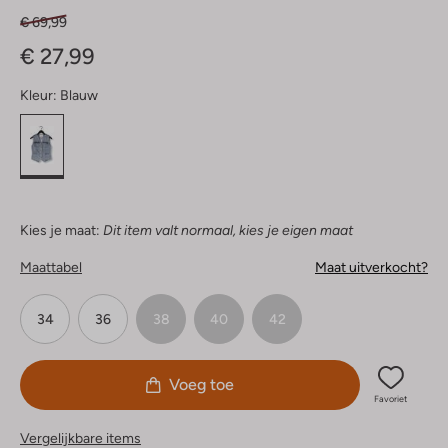
€ 69,99
€ 27,99
Kleur:
Blauw
Kies je maat:
Dit item valt normaal, kies je eigen maat
Maattabel
Maat uitverkocht?
34
36
38
40
42
Voeg toe
Favoriet
Vergelijkbare items