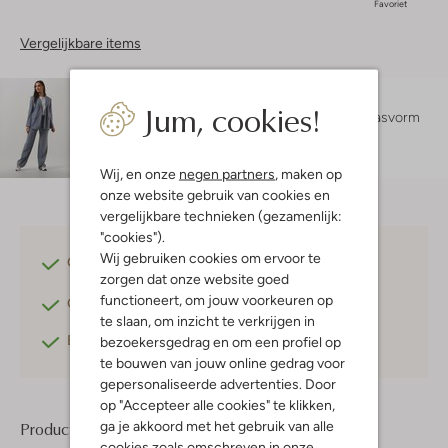
Favoriet
Vergelijkbare items
Maatadvies
Jum, cookies!
Lexi is 1 meter 75 lang en draagt maat S.
De pasvorm
is
losvallend
.
Wij, en onze
negen partners
, maken op
onze website gebruik van cookies en
vergelijkbare technieken (gezamenlijk:
"cookies").
Wij gebruiken cookies om ervoor te
Gratis verzending
vanaf €75,-
zorgen dat onze website goed
functioneert, om jouw voorkeuren op
Gratis retourneren
binnen 30 dagen*
te slaan, om inzicht te verkrijgen in
Betaal achteraf
met Klarna
bezoekersgedrag en om een profiel op
te bouwen van jouw online gedrag voor
gepersonaliseerde advertenties. Door
op "Accepteer alle cookies" te klikken,
ga je akkoord met het gebruik van alle
Product informatie
cookies zoals omschreven in onze