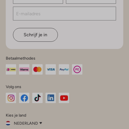
Schrijf je in
Betaalmethodes
Volg ons
Omoda
Omoda
Omoda
Omoda
Omoda
Kies je land
Instagram
Facebook
TikTok
LinkedIn
YouTube
NEDERLAND