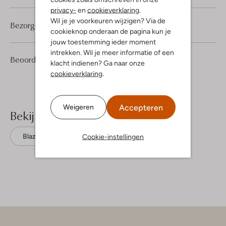
privacy-
en
cookieverklaring
.
Wil je je voorkeuren wijzigen? Via de
Bezorgen & retourneren
cookieknop onderaan de pagina kun je
jouw toestemming ieder moment
intrekken. Wil je meer informatie of een
2
5
Beoordelingen
(2)
5
/5
klacht indienen? Ga naar onze
Sterren
cookieverklaring
.
Accepteren
Weigeren
Bekijk meer
Cookie-instellingen
Blazers
Modström
Polyester