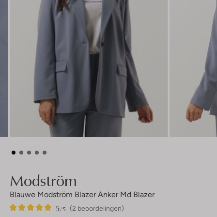
Modström
Blauwe Modström Blazer Anker Md Blazer
5
2
5
/5
(2 beoordelingen)