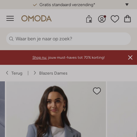
Gratis standaard verzending*
Menu
Shop nu:
jouw must-haves tot 70% korting!
Terug
Blazers Dames