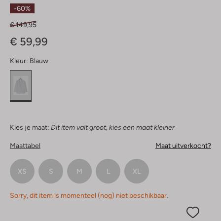
Sterren
-60%
€ 149,95
€ 59,99
Kleur:
Blauw
Kies je maat:
Dit item valt groot, kies een maat kleiner
Maattabel
Maat uitverkocht?
XS
S
M
L
XL
Sorry, dit item is momenteel (nog) niet beschikbaar.