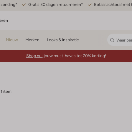
erzending*
Gratis 30 dagen retourneren*
Betaal achteraf met 
eren
Nieuw
Merken
Looks & inspiratie
Shop nu:
jouw must-haves tot 70% korting!
1 item