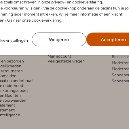
es zoals omschreven in onze
privacy-
en
cookieverklaring
.
 je voorkeuren wijzigen? Via de cookieknop onderaan de pagina kun je j
mming ieder moment intrekken. Wil je meer informatie of een klacht
nen? Ga naar onze
cookieverklaring
.
Weigeren
Accepteren
kie-instellingen
enservice
Account
Inspira
Mijn account
Bekijk all
n en bezorgen
Veelgestelde vragen
Modetren
gelijkheden
Modetren
n retourneren
Schoenen
anmelden
aat en onderhoud
Schoenen
en onderhoud
r kortingscodes
en klachten
e voorwaarden
tatement
atement
 Intelligence