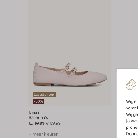
Laatste item
Wij, e
-50%
vergel
Unisa
Wij ge
Ballerina's
jouw v
€ 119,99
€ 59,99
profie
Door o
+ meer kleuren