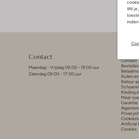
cooki
Wil je
toeste
indie
Coo
Klant
Contact
Contact
Bestelle
Maandag - Vrijdag 09:00 - 19:00 uur
Betaalmo
Zaterdag 09:00 - 17:00 uur
Ruilen e
Retour a
Schoenm
Kleding 
Meer ove
Garantie 
Algemen
Privacys
Cookiest
Artificial
Cookies