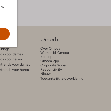
ouw
tie
Omoda
Over Omoda
e blogs
Werken bij Omoda
ds voor dames
Boutiques
ds voor heren
Omoda-app
trends voor dames
Corporate Social
Responsibility
trends voor heren
Nieuws
Toegankelijkheidsverklaring