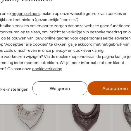
ro Revival
Draag hem losjes om je nek voor e
uitenkant:
Textiel
haar voor een charmante stijl tij
n onze
negen partners
, maken op onze website gebruik van cookies en
luchtige zomerjurk of een eenvoud
ijkbare technieken (gezamenlijk: "cookies").
aan elke damesgarderobe.
bruiken cookies om ervoor te zorgen dat onze website goed functionee
oorkeuren op te slaan, om inzicht te verkrijgen in bezoekersgedrag en 
l op te bouwen van jouw online gedrag voor gepersonaliseerde advertent
p "Accepteer alle cookies" te klikken, ga je akkoord met het gebruik van 
es zoals omschreven in onze
privacy-
en
cookieverklaring
.
 je voorkeuren wijzigen? Via de cookieknop onderaan de pagina kun je j
mming ieder moment intrekken. Wil je meer informatie of een klacht
nen? Ga naar onze
cookieverklaring
.
Weigeren
Accepteren
kie-instellingen