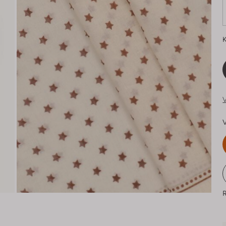
K
V
V
R