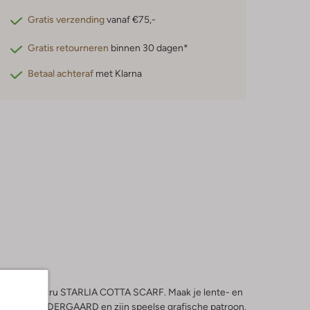
Gratis verzending
vanaf €75,-
Gratis retourneren
binnen 30 dagen*
Betaal achteraf
met Klarna
aling met de ecru STARLIA COTTA SCARF. Maak je lente- en
an BECKSONDERGAARD en zijn speelse grafische patroon.