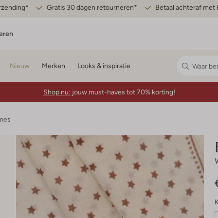
erzending*
Gratis 30 dagen retourneren*
Betaal achteraf met 
eren
Nieuw
Merken
Looks & inspiratie
Shop nu:
jouw must-haves tot 70% korting!
ames
K