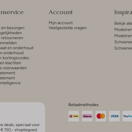
enservice
Account
Inspira
Mijn account
Bekijk all
n en bezorgen
Veelgestelde vragen
Modetren
gelijkheden
Modetren
n retourneren
Schoenen
anmelden
aat en onderhoud
Schoenen
en onderhoud
r kortingscodes
en klachten
e voorwaarden
tatement
atement
 Intelligence
Betaalmethodes
e deals, speciaal voor
p € 150,- shoptegoed.