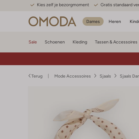
Kies zelf je bezorgmoment
Gratis standaard v
Dames
Heren
Kind
Sale
Schoenen
Kleding
Tassen & Accessoires
Terug
Mode Accessoires
Sjaals
Sjaals D