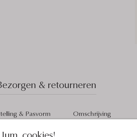
Bezorgen & retourneren
elling & Pasvorm
Omschrijving
Geef je outfit een frisse uitstr
Jum, cookies!
sch
zomeroutfit af met deze sjaal v