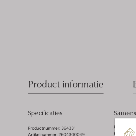
Product informatie
Specificaties
Samenst
Kleur:
Ecru
Productnummer:
364331
Print:
Grafi
Artikelnummer:
2604300049