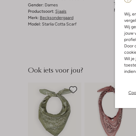
Trends:
Ret
Gender:
Dames
Materiaal b
Productsoort:
Sjaals
Wij, e
Merk:
Becksondergaard
vergel
Model:
Starlia Cotta Scarf
Wij ge
jouw v
profie
Door o
cooki
Wil je
toeste
Ook iets voor jou?
indie
Coo