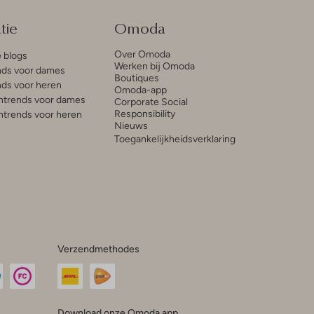
tie
Omoda
Over Omoda
e blogs
Werken bij Omoda
ds voor dames
Boutiques
ds voor heren
Omoda-app
trends voor dames
Corporate Social
Responsibility
trends voor heren
Nieuws
Toegankelijkheidsverklaring
Verzendmethodes
Download onze Omoda app