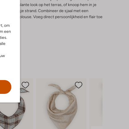
en nonchalante look op het terras, of knoop hem in je
dens een dagje strand. Combineer de sjaal met een
ige witte blouse. Voeg direct persoonlijkheid en flair toe
rt, om
om een
ies.
alle
ouw