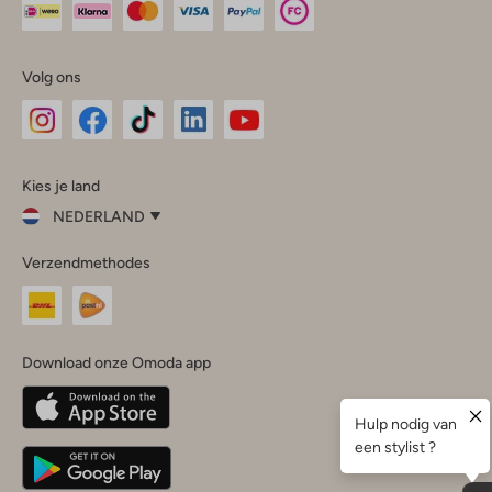
Volg ons
Omoda
Omoda
Omoda
Omoda
Omoda
Kies je land
Instagram
Facebook
TikTok
LinkedIn
YouTube
NEDERLAND
Kies
Verzendmethodes
je
Sluit
land
Nederland
België
(Nederlands)
Download onze Omoda app
Belgique
(Français)
Deutschland