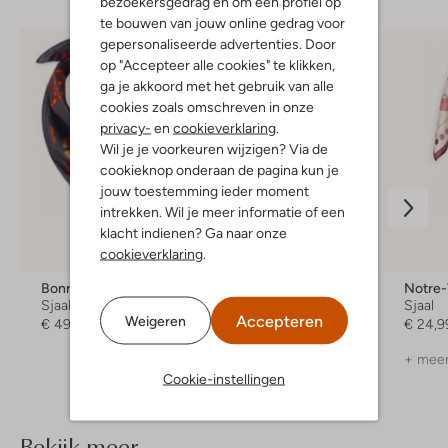
bezoekersgedrag en om een profiel op
te bouwen van jouw online gedrag voor
gepersonaliseerde advertenties. Door
op "Accepteer alle cookies" te klikken,
ga je akkoord met het gebruik van alle
cookies zoals omschreven in onze
privacy-
en
cookieverklaring
.
Wil je je voorkeuren wijzigen? Via de
cookieknop onderaan de pagina kun je
jouw toestemming ieder moment
intrekken. Wil je meer informatie of een
klacht indienen? Ga naar onze
cookieverklaring
.
-30%
Bonnie Studios
Moment In May.
Notre
Sjaal
Sjaal
Sjaal
Accepteren
Weigeren
€ 49,99
€ 79,99
€ 55,99
€ 24,9
+ meer kleuren
+ meer
Cookie-instellingen
Bekijk meer