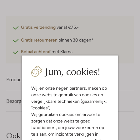
Gratis verzending
vanaf €75,-
Gratis retourneren
binnen 30 dagen*
Betaal achteraf
met Klarna
Jum, cookies!
Product informatie
Wij, en onze
negen partners
, maken op
onze website gebruik van cookies en
Bezorgen & retourneren
vergelijkbare technieken (gezamenlijk:
"cookies").
Wij gebruiken cookies om ervoor te
zorgen dat onze website goed
functioneert, om jouw voorkeuren op
Ook iets voor jou?
te slaan, om inzicht te verkrijgen in