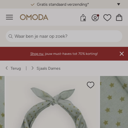
Gratis standaard verzending*
Menu
Shop nu:
jouw must-haves tot 70% korting!
Terug
Sjaals Dames