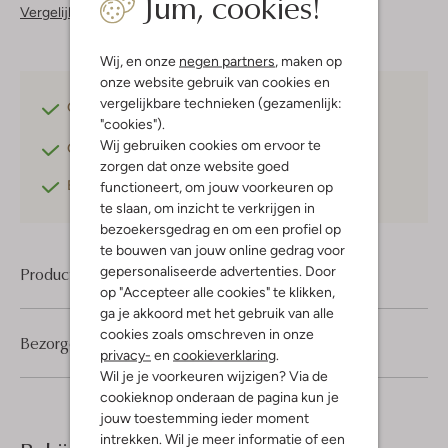
Jum, cookies!
Vergelijkbare items
Wij, en onze
negen partners
, maken op
onze website gebruik van cookies en
vergelijkbare technieken (gezamenlijk:
Gratis verzending
vanaf €75,-
"cookies").
Wij gebruiken cookies om ervoor te
Gratis retourneren
binnen 30 dagen*
zorgen dat onze website goed
Betaal achteraf
met Klarna
functioneert, om jouw voorkeuren op
te slaan, om inzicht te verkrijgen in
bezoekersgedrag en om een profiel op
te bouwen van jouw online gedrag voor
gepersonaliseerde advertenties. Door
Product informatie
op "Accepteer alle cookies" te klikken,
ga je akkoord met het gebruik van alle
cookies zoals omschreven in onze
Bezorgen & retourneren
privacy-
en
cookieverklaring
.
Wil je je voorkeuren wijzigen? Via de
cookieknop onderaan de pagina kun je
jouw toestemming ieder moment
intrekken. Wil je meer informatie of een