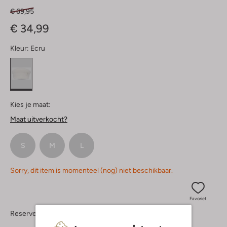
€ 69,95
€ 34,99
Kleur:
Ecru
Kies je maat:
Maat uitverkocht?
S
M
L
Sorry, dit item is momenteel (nog) niet beschikbaar.
Favoriet
Reserveer direct in een van onze 37 boutiques