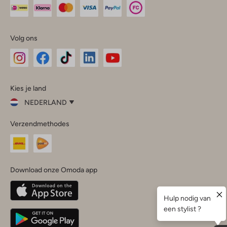
Volg ons
Omoda
Omoda
Omoda
Omoda
Omoda
Kies je land
Instagram
Facebook
TikTok
LinkedIn
YouTube
NEDERLAND
Kies
Verzendmethodes
je
Sluit
land
Nederland
België
(Nederlands)
Download onze Omoda app
Belgique
(Français)
Deutschland