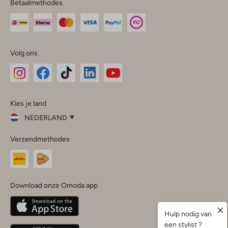
Betaalmethodes
Volg ons
Omoda
Omoda
Omoda
Omoda
Omoda
Kies je land
Instagram
Facebook
TikTok
LinkedIn
YouTube
NEDERLAND
Kies
Verzendmethodes
je
Sluit
land
Nederland
België
(Nederlands)
Download onze Omoda app
Belgique
(Français)
Deutschland