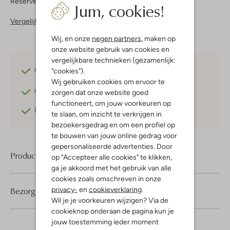
Reserveer direct in een van onze 37 boutiques
Jum, cookies!
Vergelijkbare items
Wij, en onze
negen partners
, maken op
onze website gebruik van cookies en
vergelijkbare technieken (gezamenlijk:
Gratis verzending
vanaf €75,-
"cookies").
Wij gebruiken cookies om ervoor te
Gratis retourneren
binnen 30 dagen*
zorgen dat onze website goed
functioneert, om jouw voorkeuren op
Betaal achteraf
met Klarna
te slaan, om inzicht te verkrijgen in
bezoekersgedrag en om een profiel op
te bouwen van jouw online gedrag voor
gepersonaliseerde advertenties. Door
Product informatie
op "Accepteer alle cookies" te klikken,
ga je akkoord met het gebruik van alle
cookies zoals omschreven in onze
privacy-
en
cookieverklaring
.
Bezorgen & retourneren
Wil je je voorkeuren wijzigen? Via de
cookieknop onderaan de pagina kun je
jouw toestemming ieder moment