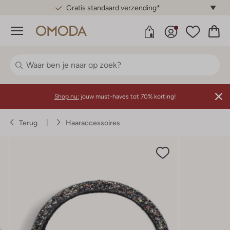
Gratis standaard verzending*
Menu
Shop nu:
jouw must-haves tot 70% korting!
Terug
Haaraccessoires