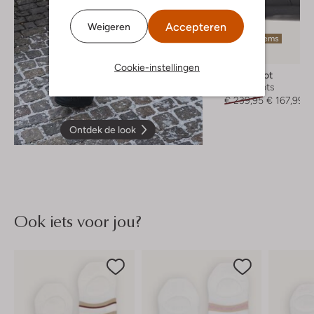
Accepteren
Weigeren
Laatste items
-30%
Cookie-instellingen
Moon Boot
Snowboots
€ 239,95
€ 167,99
Ontdek de look
Ook iets voor jou?