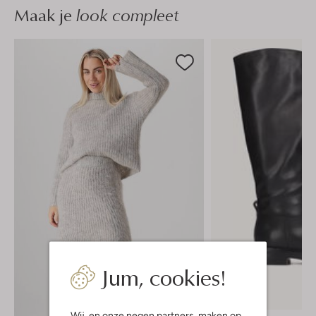
Maak je
look compleet
Jum, cookies!
-50%
Wij, en onze
negen partners
, maken op