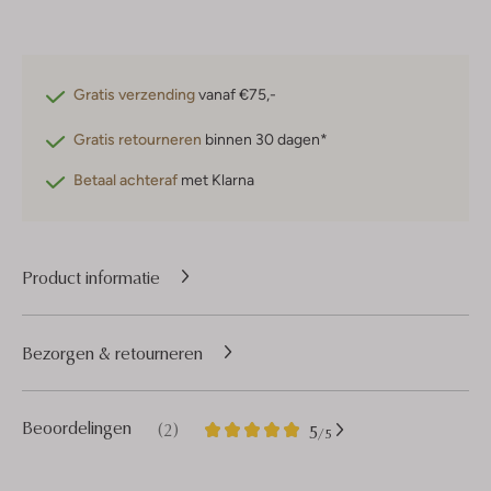
Gratis verzending
vanaf €75,-
Gratis retourneren
binnen 30 dagen*
Betaal achteraf
met Klarna
Product informatie
Bezorgen & retourneren
2
5
Beoordelingen
(2)
5
/5
Sterren