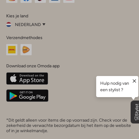
Omoda
Omoda
Omoda
Omoda
Omoda
Kies je land
Instagram
Facebook
TikTok
LinkedIn
YouTube
NEDERLAND
Kies
Verzendmethodes
je
Sluit
land
Nederland
België
(Nederlands)
Download onze Omoda app
Belgique
(Français)
Deutschland
*Dit geldt alleen voor items die op voorraad zijn. Check voor de
zekerheid de verwachte bezorgdatum bij het item op de website
of in je winkelmandje.