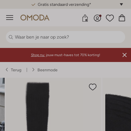
Gratis standaard verzending*
Menu
Shop nu:
jouw must-haves tot 70% korting!
Terug
Beenmode