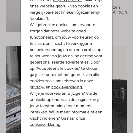
Blasz
onze website gebruik van cookies en
Hoge laarzen
vergelijkbare technieken (gezamenlijk:
€ 249,95
€ 124,99
"cookies").
Wij gebruiken cookies om ervoor te
Ontdek de look
zorgen dat onze website goed
functioneert, om jouw voorkeuren op
te slaan, om inzicht te verkrijgen in
bezoekersgedrag en om een profiel op
te bouwen van jouw online gedrag voor
gepersonaliseerde advertenties. Door
op "Accepteer alle cookies" te klikken,
ga je akkoord met het gebruik van alle
cookies zoals omschreven in onze
privacy-
en
cookieverklaring
.
Wil je je voorkeuren wijzigen? Via de
cookieknop onderaan de pagina kun je
jouw toestemming ieder moment
intrekken. Wil je meer informatie of een
klacht indienen? Ga naar onze
cookieverklaring
.