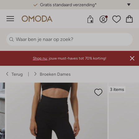
Gratis standaard verzending*
Menu
Shop nu:
jouw must-haves tot 70% korting!
Terug
Broeken Dames
3 items