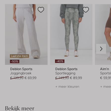
Laatste item
-40%
-50%
Deblon Sports
Deblon Sports
Aim'n
Joggingbroek
Sportlegging
Sports
€ 139,99
€ 69,99
€ 149,99
€ 89,99
€ 59,9
+ meer kleuren
+ meer
Bekijk meer