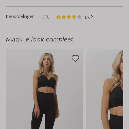
10
4
Beoordelingen
(10)
4
/5
Sterren
Maak je
look compleet