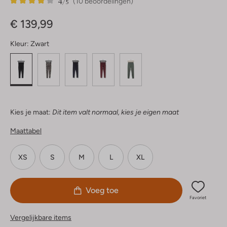
4
10
4
/5
(10 beoordelingen)
Sterren
€ 139,99
Kleur:
Zwart
Kies je maat:
Dit item valt normaal, kies je eigen maat
Maattabel
XS
S
M
L
XL
Voeg toe
Favoriet
Vergelijkbare items