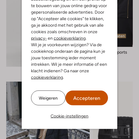
te bouwen van jouw online gedrag voor
gepersonaliseerde advertenties. Door
op "Accepteer alle cookies" te klikken,
ga je akkoord met het gebruik van alle
cookies zoals omschreven in onze
Laatste maten
privacy-
en
cookieverklaring
.
Wil je je voorkeuren wijzigen? Via de
cookieknop onderaan de pagina kun je
Deblon Sports
Vest
jouw toestemming ieder moment
Ontdek de look
€ 169,99
intrekken. Wil je meer informatie of een
klacht indienen? Ga naar onze
cookieverklaring
.
Accepteren
Weigeren
Cookie-instellingen