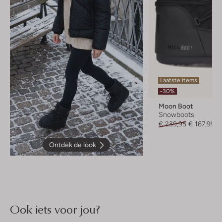
Laatste items
-30%
Moon Boot
Snowboots
€ 239,95
€ 167,99
Ontdek de look
Ook iets voor jou?