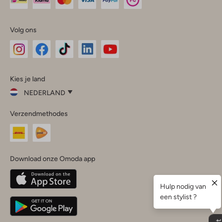
Volg ons
Omoda
Omoda
Omoda
Omoda
Omoda
Kies je land
Instagram
Facebook
TikTok
LinkedIn
YouTube
NEDERLAND
Kies
Verzendmethodes
je
Sluit
land
Nederland
België
(Nederlands)
Download onze Omoda app
Belgique
(Français)
Deutschland