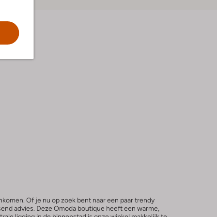
nkomen. Of je nu op zoek bent naar een paar trendy
 passend advies. Deze Omoda boutique heeft een warme,
trale ligging in de binnenstad is onze winkel makkelijk te