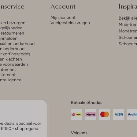
enservice
Account
Inspira
Mijn account
Bekijk all
n en bezorgen
Veelgestelde vragen
Modetren
gelijkheden
Modetren
n retourneren
Schoenen
anmelden
aat en onderhoud
Schoenen
en onderhoud
r kortingscodes
en klachten
e voorwaarden
tatement
atement
 Intelligence
Betaalmethodes
e deals, speciaal voor
p € 150,- shoptegoed.
Volg ons