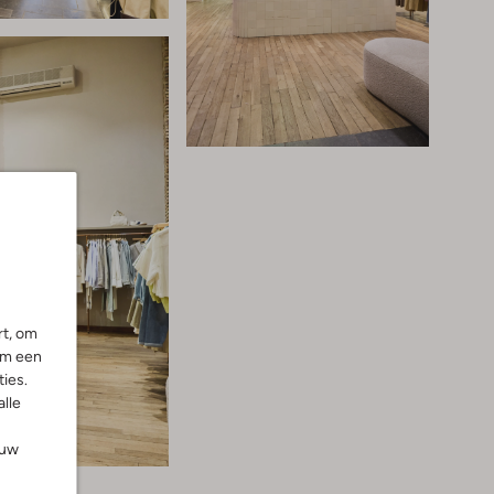
rt, om
om een
ies.
alle
ouw