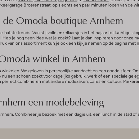
arkeergarage Broerenstraat, op slechts een paar minuten lopen van de wi
in de Omoda boutique Arnhem
tste trends. Van stijlvolle enkellaarsjes in het najaar tot luchtige slipp
l. Heb je nog geen idee wat je zoekt? Laat je dan inspireren door onze 
ndruk van ons assortiment kun je ook een kijkje nemen op de pagina met
e Omoda winkel in Arnhem
en winkelen. We geloven in persoonlijke aandacht en een goede sfeer. 
je nu een schoen zoekt voor dagelijks gebruik, werk of een speciale gel
erfect combineren met andere modezaken, cafés en cultuur. Parkeren d
Arnhem een modebeleving
 Arnhem. Combineer je bezoek met een dagje uit, een lunch in de stad 