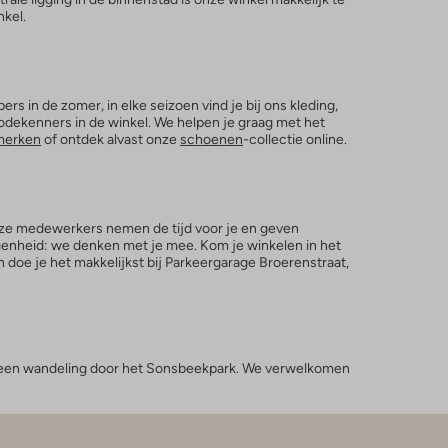
nkel.
ers in de zomer, in elke seizoen vind je bij ons kleding,
modekenners in de winkel. We helpen je graag met het
merken
of ontdek alvast onze
schoenen
-collectie online.
Onze medewerkers nemen de tijd voor je en geven
egenheid: we denken met je mee. Kom je winkelen in het
oe je het makkelijkst bij Parkeergarage Broerenstraat,
of een wandeling door het Sonsbeekpark. We verwelkomen