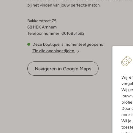
bij het vinden van jouw perfecte match.
Bakkerstraat 75
6811EK Arnhem
Telefoonnummer:
0616851592
Deze boutique is momenteel geopend
Zie alle openingstijden
Navigeren in Google Maps
Wij, e
vergel
Wij ge
jouw v
profie
Door o
cooki
Wil je
toeste