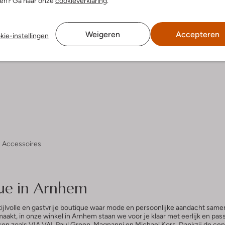
nen? Ga naar onze
cookieverklaring
.
Weigeren
Accepteren
kie-instellingen
Accessoires
ue in Arnhem
tijlvolle en gastvrije boutique waar mode en persoonlijke aandacht same
afmaakt, in onze winkel in Arnhem staan we voor je klaar met eerlijk en
ken zoals
VIA VAI
,
Paul Green
,
Magnanni
en
Michael Kors
. Dankzij de cen