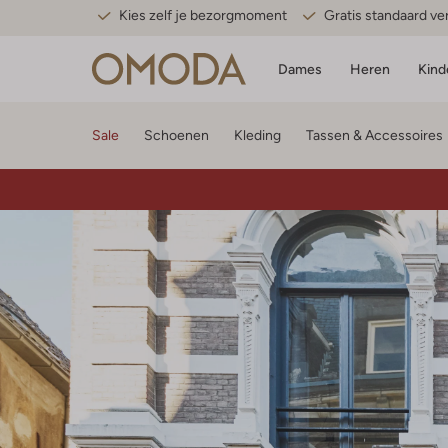
Kies zelf je bezorgmoment
Gratis standaard v
Dames
Heren
Kind
Sale
Schoenen
Kleding
Tassen & Accessoires