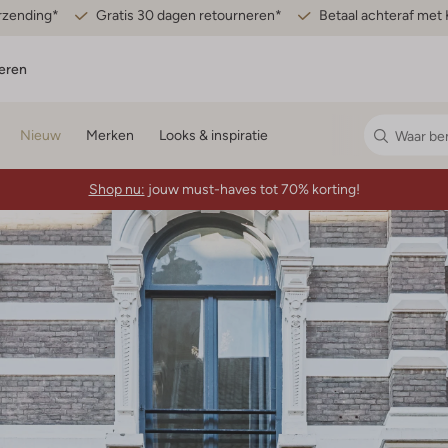
erzending*
Gratis 30 dagen retourneren*
Betaal achteraf met 
eren
Nieuw
Merken
Looks & inspiratie
Shop nu:
jouw must-haves tot 70% korting!