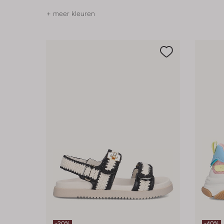
+ meer kleuren
-20%
-40%