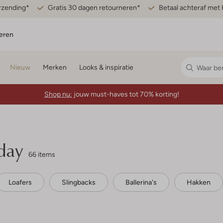
erzending*
Gratis 30 dagen retourneren*
Betaal achteraf met 
eren
Nieuw
Merken
Looks & inspiratie
Shop nu:
jouw must-haves tot 70% korting!
day
66 items
Loafers
Slingbacks
Ballerina's
Hakken