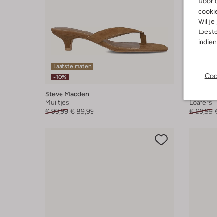
Door o
cooki
Wil je
toeste
indie
Laatste maten
Coo
-40%
-10%
Steve Madden
Steve M
Muiltjes
Loafers
€ 99,99
€ 89,99
€ 99,99