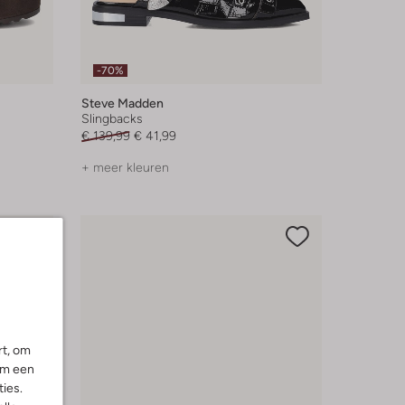
-70%
Steve Madden
Slingbacks
€ 139,99
€ 41,99
+ meer kleuren
rt, om
om een
ies.