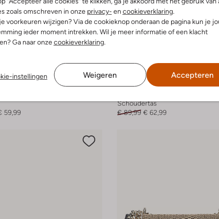
p "Accepteer alle cookies" te klikken, ga je akkoord met het gebruik van 
es zoals omschreven in onze
privacy-
en
cookieverklaring
.
 je voorkeuren wijzigen? Via de cookieknop onderaan de pagina kun je j
mming ieder moment intrekken. Wil je meer informatie of een klacht
nen? Ga naar onze
cookieverklaring
.
Weigeren
Accepteren
kie-instellingen
Nieuw
-30%
adden
Steve Madden
Schoudertas
€ 59,99
€ 89,99
€ 62,99