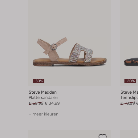
-50%
-20%
Steve Madden
Steve M
Platte sandalen
Teenslip
€ 69,99
€ 34,99
€ 79,99
+ meer kleuren