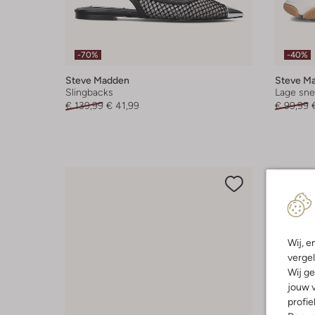
-70%
-40%
Steve Madden
Steve M
Slingbacks
Lage sne
€ 139,99
€ 41,99
€ 99,99
Wij, e
vergel
Wij ge
jouw v
profie