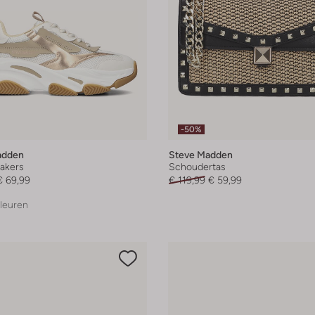
-50%
adden
Steve Madden
akers
Schoudertas
€ 69,99
€ 119,99
€ 59,99
leuren