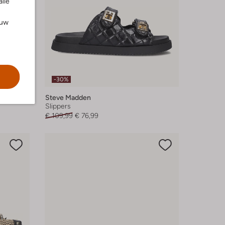
alle
ouw
-30%
Steve Madden
Slippers
€ 109,99
€ 76,99