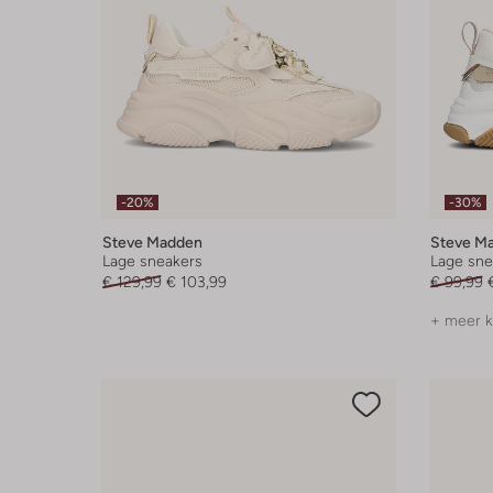
-20%
-30%
Steve Madden
Steve M
Lage sneakers
Lage sne
€ 129,99
€ 103,99
€ 99,99
+ meer k