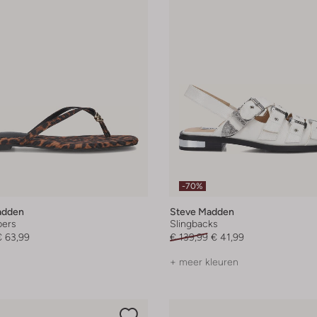
-70%
adden
Steve Madden
pers
Slingbacks
€ 63,99
€ 139,99
€ 41,99
+ meer kleuren