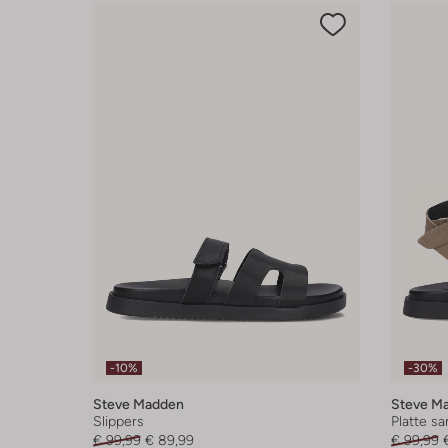
-10%
-30%
Steve Madden
Steve M
Slippers
Platte s
€ 99,99
€ 89,99
€ 99,99