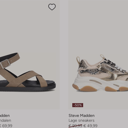
-50%
adden
Steve Madden
andalen
Lage sneakers
€ 69,99
€ 99,99
€ 49,99