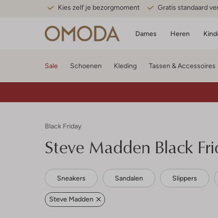
Kies zelf je bezorgmoment
Gratis standaard v
Dames
Heren
Kind
Sale
Schoenen
Kleding
Tassen & Accessoires
Black Friday
Steve Madden
Black Fri
Sneakers
Sandalen
Slippers
Steve Madden