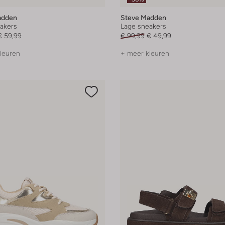
adden
Steve Madden
akers
Lage sneakers
€ 59,99
€ 99,99
€ 49,99
leuren
+ meer kleuren