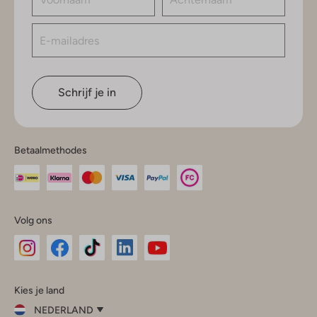
Schrijf je in
Betaalmethodes
Volg ons
Omoda
Omoda
Omoda
Omoda
Omoda
Kies je land
Instagram
Facebook
TikTok
LinkedIn
YouTube
NEDERLAND