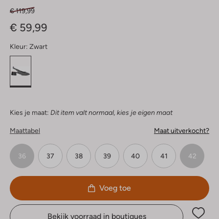
€ 119,99
€ 59,99
Kleur:
Zwart
Kies je maat:
Dit item valt normaal, kies je eigen maat
Maattabel
Maat uitverkocht?
36
37
38
39
40
41
42
Voeg toe
Bekijk voorraad in boutiques