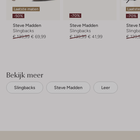
Laatste maten
Laatste
-70%
-50%
-70%
Steve Madden
Steve Madden
Steve
Slingbacks
Slingbacks
Slingb
€ 139,99
€ 69,99
€ 139,99
€ 41,99
€ 129,
Bekijk meer
Slingbacks
Steve Madden
Leer