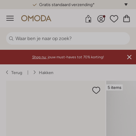
Gratis standaard verzending*
Menu
Shop nu:
jouw must-haves tot 70% korting!
Terug
Hakken
5 items