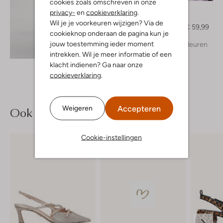
cookies zoals omschreven in onze
Josh V
privacy-
en
cookieverklaring
.
Top
Wil je je voorkeuren wijzigen? Via de
€ 99,99
€ 59,99
cookieknop onderaan de pagina kun je
jouw toestemming ieder moment
+ meer kleuren
Ontdek de look
intrekken. Wil je meer informatie of een
klacht indienen? Ga naar onze
cookieverklaring
.
Accepteren
Weigeren
Ook iets voor jou?
Cookie-instellingen