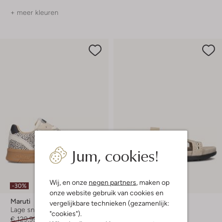
+ meer kleuren
Jum, cookies!
Wij, en onze
negen partners
, maken op
-30%
-30%
onze website gebruik van cookies en
Maruti
Maruti
vergelijkbare technieken (gezamenlijk:
Lage sneakers
Platte sandalen
"cookies").
€ 129,99
€ 90,99
€ 89,99
€ 62,99