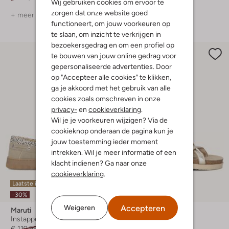
Wij gebruiken cookies om ervoor te
zorgen dat onze website goed
+ meer kleuren
+ meer kleuren
functioneert, om jouw voorkeuren op
te slaan, om inzicht te verkrijgen in
bezoekersgedrag en om een profiel op
te bouwen van jouw online gedrag voor
gepersonaliseerde advertenties. Door
op "Accepteer alle cookies" te klikken,
ga je akkoord met het gebruik van alle
cookies zoals omschreven in onze
privacy-
en
cookieverklaring
.
Wil je je voorkeuren wijzigen? Via de
cookieknop onderaan de pagina kun je
jouw toestemming ieder moment
intrekken. Wil je meer informatie of een
klacht indienen? Ga naar onze
cookieverklaring
.
Laatste item
-10%
-30%
Accepteren
Weigeren
Maruti
Maruti
Instappers
Platte sandalen
€ 119,99
€ 83,99
€ 89,99
€ 80,99