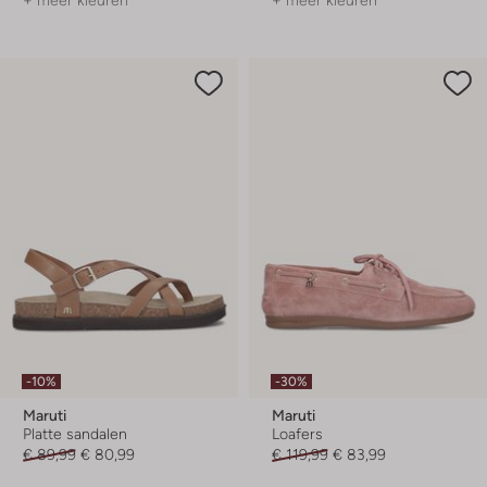
+ meer kleuren
+ meer kleuren
-10%
-30%
Maruti
Maruti
Platte sandalen
Loafers
€ 89,99
€ 80,99
€ 119,99
€ 83,99