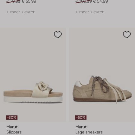
€ 79,99
€ 55,99
€ 109,99
€ 54,99
+ meer kleuren
+ meer kleuren
-30%
-50%
Maruti
Maruti
Slippers
Lage sneakers