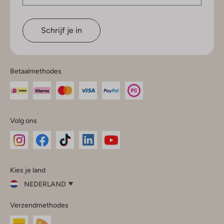
Schrijf je in
Betaalmethodes
Volg ons
Omoda
Omoda
Omoda
Omoda
Omoda
Kies je land
Instagram
Facebook
TikTok
LinkedIn
YouTube
NEDERLAND
Kies
Verzendmethodes
je
Sluit
land