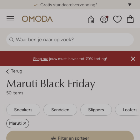
Gratis standaard verzending*
Menu
Shop nu:
jouw must-haves tot 70% korting!
Terug
Maruti
Black Friday
50 items
Sneakers
Sandalen
Slippers
Loafers
Maruti
Filter en sorteer