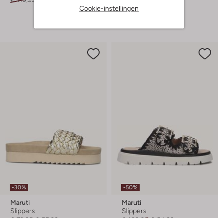
Cookie-instellingen
+ meer kleuren
-30%
-50%
Maruti
Maruti
Slippers
Slippers