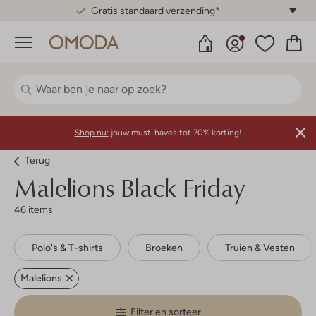
Gratis standaard verzending*
Menu
Shop nu:
jouw must-haves tot 70% korting!
Terug
Malelions
Black Friday
46 items
Polo's & T-shirts
Broeken
Truien & Vesten
Malelions
Filter en sorteer