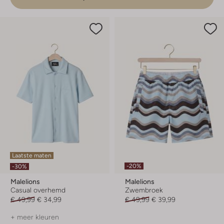
Laatste maten
-20%
-30%
Malelions
Malelions
Casual overhemd
Zwembroek
€ 49,99
€ 34,99
€ 49,99
€ 39,99
+ meer kleuren