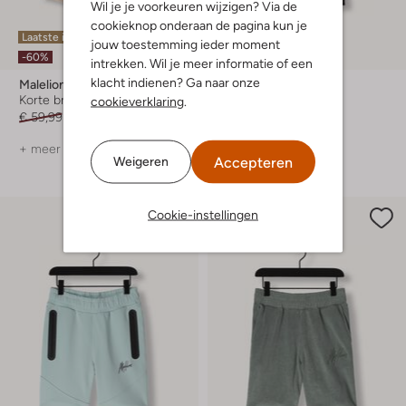
Wil je je voorkeuren wijzigen? Via de
cookieknop onderaan de pagina kun je
Laatste item
Laatste item
jouw toestemming ieder moment
-60%
-50%
intrekken. Wil je meer informatie of een
klacht indienen? Ga naar onze
Malelions
Malelions
Korte broek
T-shirt
cookieverklaring
.
€ 59,99
€ 23,99
€ 49,99
€ 24,99
+ meer kleuren
Accepteren
Weigeren
Cookie-instellingen