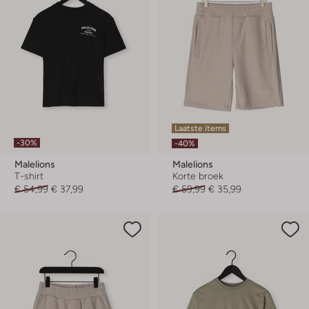
Laatste items
-30%
-40%
Malelions
Malelions
T-shirt
Korte broek
€ 54,99
€ 37,99
€ 59,99
€ 35,99