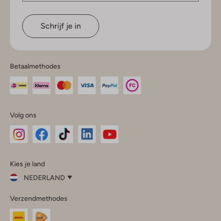
Schrijf je in
Betaalmethodes
Volg ons
Omoda
Omoda
Omoda
Omoda
Omoda
Kies je land
Instagram
Facebook
TikTok
LinkedIn
YouTube
NEDERLAND
Kies
Verzendmethodes
je
Sluit
land