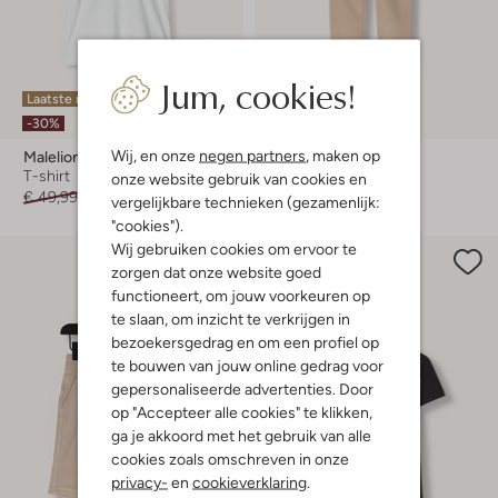
Jum, cookies!
Laatste maten
Laatste item
-30%
-60%
Wij, en onze
negen partners
, maken op
Malelions
Malelions
T-shirt
Cargobroek
onze website gebruik van cookies en
€ 49,99
€ 34,99
€ 89,99
€ 35,99
vergelijkbare technieken (gezamenlijk:
"cookies").
Wij gebruiken cookies om ervoor te
zorgen dat onze website goed
functioneert, om jouw voorkeuren op
te slaan, om inzicht te verkrijgen in
bezoekersgedrag en om een profiel op
te bouwen van jouw online gedrag voor
gepersonaliseerde advertenties. Door
op "Accepteer alle cookies" te klikken,
ga je akkoord met het gebruik van alle
cookies zoals omschreven in onze
privacy-
en
cookieverklaring
.