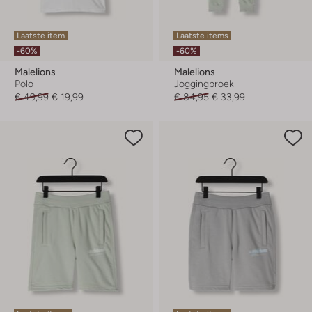
Laatste item
Laatste items
-60%
-60%
Malelions
Malelions
Polo
Joggingbroek
€ 49,99
€ 19,99
€ 84,95
€ 33,99