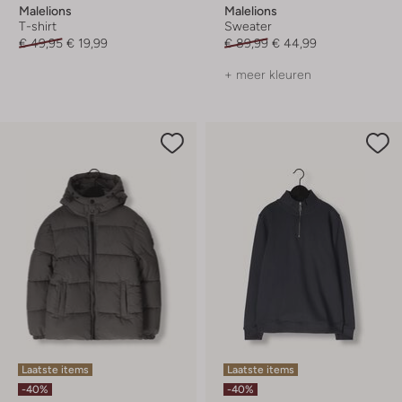
Malelions
Malelions
T-shirt
Sweater
€ 49,95
€ 19,99
€ 89,99
€ 44,99
+ meer kleuren
Laatste items
Laatste items
-40%
-40%