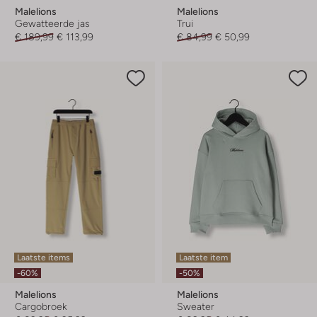
Malelions
Malelions
Gewatteerde jas
Trui
€ 189,99
€ 113,99
€ 84,99
€ 50,99
Laatste items
Laatste item
-60%
-50%
Malelions
Malelions
Cargobroek
Sweater