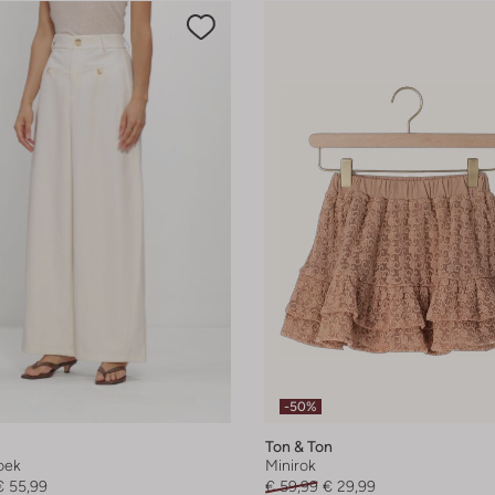
-50%
Ton & Ton
oek
Minirok
€ 55,99
€ 59,99
€ 29,99