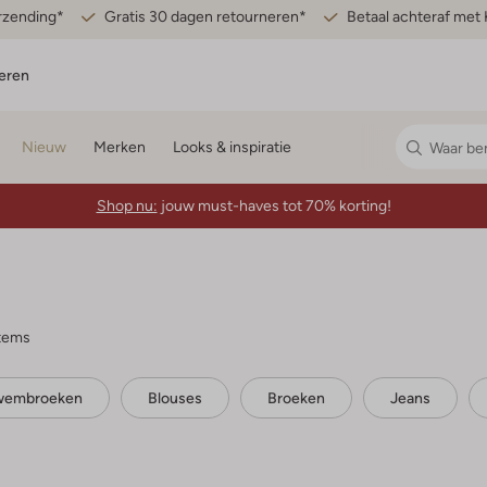
erzending*
Gratis 30 dagen retourneren*
Betaal achteraf met 
eren
Nieuw
Merken
Looks & inspiratie
Shop nu:
jouw must-haves tot 70% korting!
items
wembroeken
Blouses
Broeken
Jeans