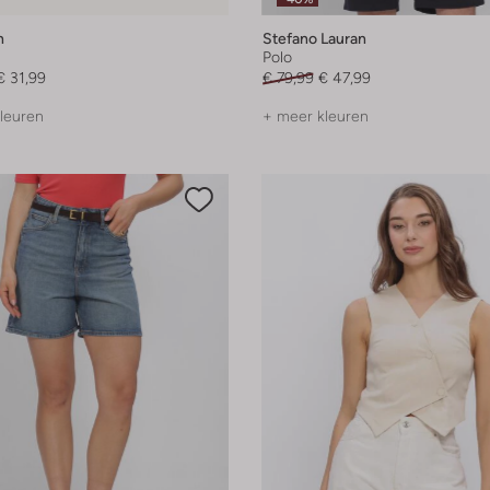
n
Stefano Lauran
Polo
€ 31,99
€ 79,99
€ 47,99
leuren
+ meer kleuren