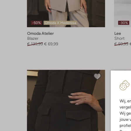
-50%
Omoda X Moderosa
-30%
Omoda Atelier
Lee
Blazer
Short
€ 139,99
€ 69,99
€ 59,99
Wij, e
vergel
Wij ge
jouw v
profie