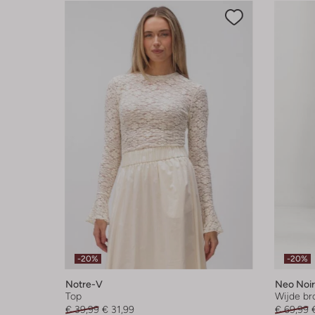
-20%
-20%
Notre-V
Neo Noir
Top
Wijde br
€ 39,99
€ 31,99
€ 69,99