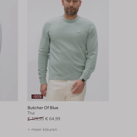
-50%
Butcher Of Blue
Trui
€ 129,95
€ 64,99
+ meer kleuren