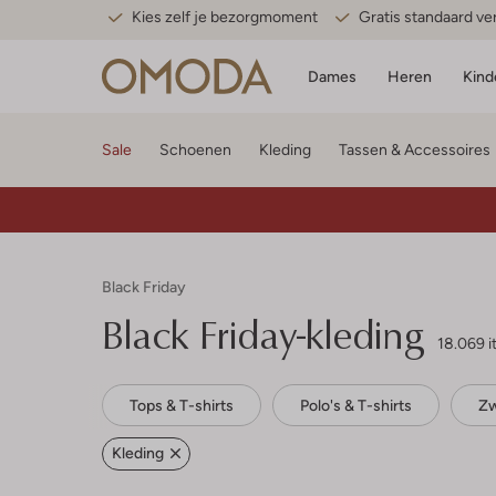
Kies zelf je bezorgmoment
Gratis standaard v
Dames
Heren
Kind
Sale
Schoenen
Kleding
Tassen & Accessoires
Black Friday
Black Friday-kleding
18.069 
Tops & T-shirts
Polo's & T-shirts
Z
Kleding