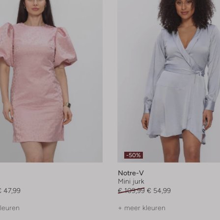
-50%
Notre-V
Mini jurk
€ 47,99
€ 109,99
€ 54,99
leuren
+ meer kleuren