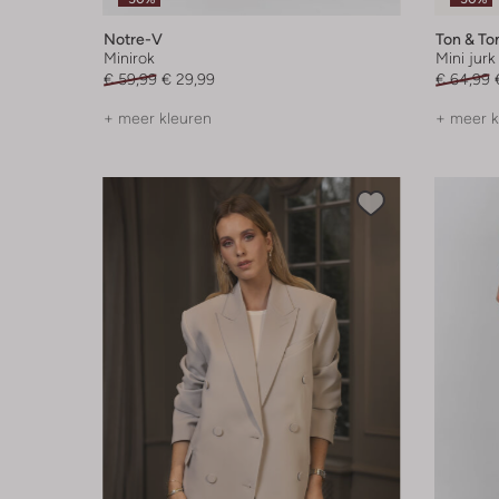
Notre-V
Ton & To
Minirok
Mini jurk
€ 59,99
€ 29,99
€ 64,99
+ meer kleuren
+ meer k