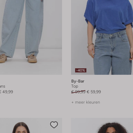
-40%
By-Bar
ans
Top
€ 49,99
€ 99,99
€ 59,99
+ meer kleuren