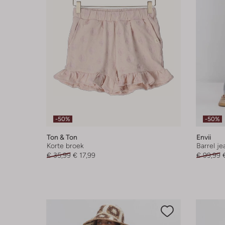
-50%
-50%
Ton & Ton
Envii
Korte broek
Barrel je
€ 35,99
€ 17,99
€ 99,99