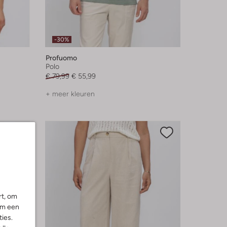
-30%
Profuomo
Polo
€ 79,99
€ 55,99
+ meer kleuren
rt, om
om een
ies.