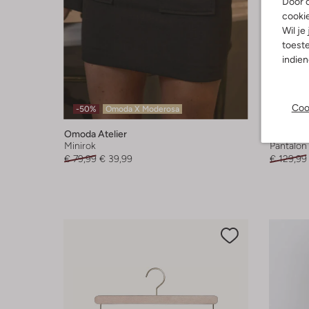
Door o
cooki
Wil je
toeste
indie
Coo
-50%
Omoda X Moderosa
-40%
Omoda Atelier
Co'coutu
Minirok
Pantalon
€ 79,99
€ 39,99
€ 129,99