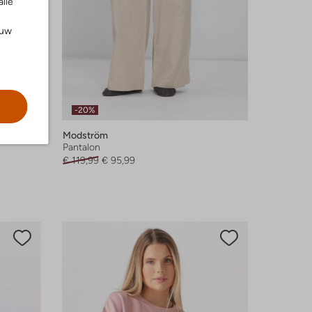
alle
ouw
-20%
Modström
Pantalon
€ 119,99
€ 95,99