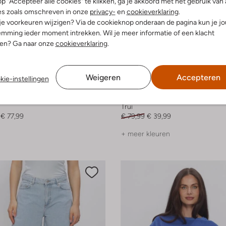
p "Accepteer alle cookies" te klikken, ga je akkoord met het gebruik van 
es zoals omschreven in onze
privacy-
en
cookieverklaring
.
 je voorkeuren wijzigen? Via de cookieknop onderaan de pagina kun je j
mming ieder moment intrekken. Wil je meer informatie of een klacht
nen? Ga naar onze
cookieverklaring
.
Weigeren
Accepteren
kie-instellingen
-50%
re
Notre-V
Trui
€ 77,99
€ 79,99
€ 39,99
+ meer kleuren