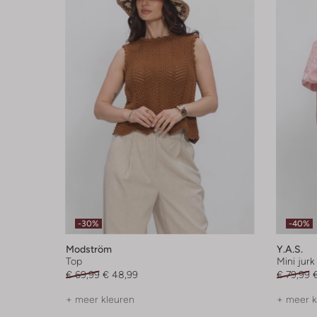
-30%
-40%
Modström
Y.a.s.
Top
Mini jurk
€ 69,99
€ 48,99
€ 79,99
+ meer kleuren
+ meer k