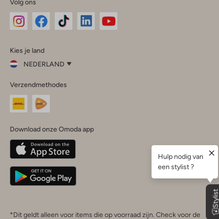
Volg ons
Omoda
Omoda
Omoda
Omoda
Omoda
Kies je land
Instagram
Facebook
TikTok
LinkedIn
YouTube
NEDERLAND
Kies
Verzendmethodes
je
Sluit
land
Nederland
België
(Nederlands)
Download onze Omoda app
Belgique
(Français)
Deutschland
*Dit geldt alleen voor items die op voorraad zijn. Check voor de