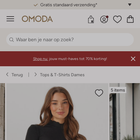
Gratis standaard verzending*
Menu
Shop nu:
jouw must-haves tot 70% korting!
Terug
Tops & T-Shirts Dames
5 items