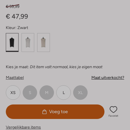
€ 59,99
€ 47,99
Kleur:
Zwart
Kies je maat:
Dit item valt normaal, kies je eigen maat
Maattabel
Maat uitverkocht?
XS
S
M
L
XL
Voeg toe
Favoriet
Vergelijkbare items