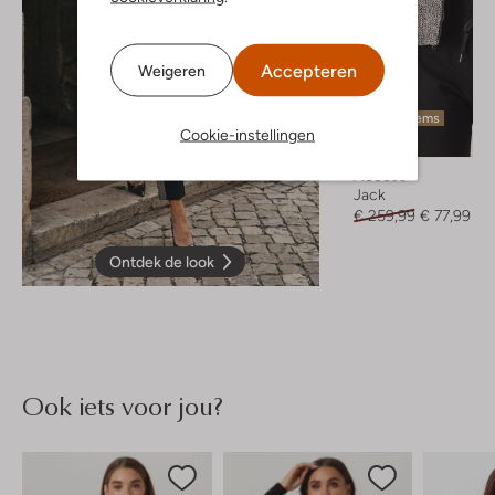
Accepteren
Weigeren
Laatste items
Cookie-instellingen
-70%
Access
Jack
€ 259,99
€ 77,99
Ontdek de look
Ook iets voor jou?