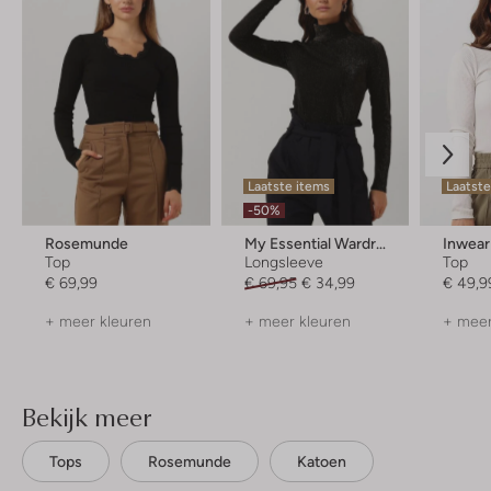
Laatste items
Laatste
-50%
Rosemunde
My Essential Wardrobe
Inwear
Top
Longsleeve
Top
€ 69,99
€ 69,95
€ 34,99
€ 49,9
+ meer kleuren
+ meer kleuren
+ meer
Bekijk meer
Tops
Rosemunde
Katoen