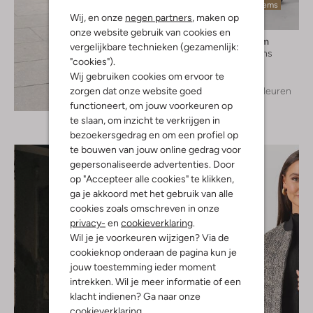
Laatste items
Wij, en onze
negen partners
, maken op
onze website gebruik van cookies en
Modström
vergelijkbare technieken (gezamenlijk:
Wide jeans
"cookies").
€ 129,99
Wij gebruiken cookies om ervoor te
zorgen dat onze website goed
+ meer kleuren
Ontdek de look
functioneert, om jouw voorkeuren op
te slaan, om inzicht te verkrijgen in
bezoekersgedrag en om een profiel op
te bouwen van jouw online gedrag voor
gepersonaliseerde advertenties. Door
op "Accepteer alle cookies" te klikken,
ga je akkoord met het gebruik van alle
cookies zoals omschreven in onze
privacy-
en
cookieverklaring
.
Wil je je voorkeuren wijzigen? Via de
cookieknop onderaan de pagina kun je
jouw toestemming ieder moment
intrekken. Wil je meer informatie of een
klacht indienen? Ga naar onze
cookieverklaring
.