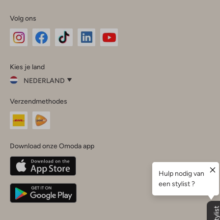
Volg ons
Omoda
Omoda
Omoda
Omoda
Omoda
Kies je land
Instagram
Facebook
TikTok
LinkedIn
YouTube
NEDERLAND
Kies
Verzendmethodes
je
Sluit
land
Nederland
België
(Nederlands)
Download onze Omoda app
Belgique
(Français)
Deutschland