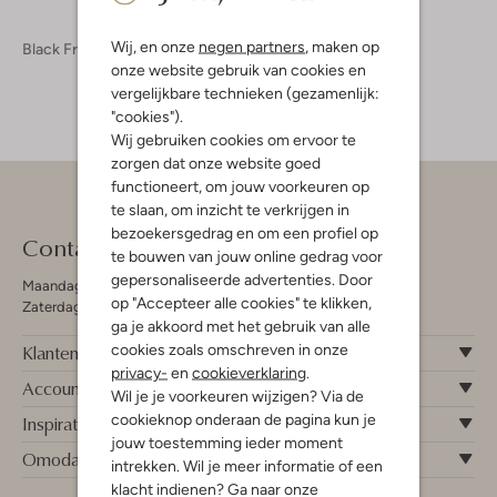
Wij, en onze
negen partners
, maken op
Black Friday
onze website gebruik van cookies en
vergelijkbare technieken (gezamenlijk:
"cookies").
Wij gebruiken cookies om ervoor te
zorgen dat onze website goed
functioneert, om jouw voorkeuren op
te slaan, om inzicht te verkrijgen in
bezoekersgedrag en om een profiel op
Contact
te bouwen van jouw online gedrag voor
gepersonaliseerde advertenties. Door
Maandag - Vrijdag 09:00 - 19:00 uur
op "Accepteer alle cookies" te klikken,
Zaterdag 09:00 - 17:00 uur
ga je akkoord met het gebruik van alle
cookies zoals omschreven in onze
Klantenservice
privacy-
en
cookieverklaring
.
Account
Wil je je voorkeuren wijzigen? Via de
cookieknop onderaan de pagina kun je
Inspiratie
jouw toestemming ieder moment
Omoda
intrekken. Wil je meer informatie of een
klacht indienen? Ga naar onze