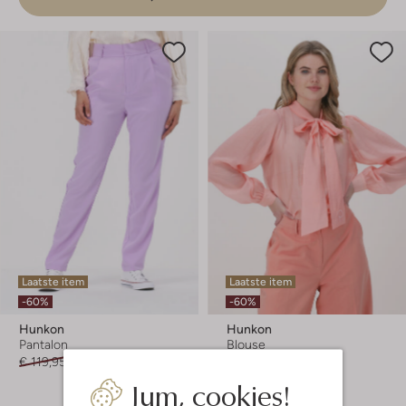
Laatste item
Laatste item
-60%
-60%
Hunkon
Hunkon
Pantalon
Blouse
€ 119,95
€ 47,99
€ 129,95
€ 51,99
Jum, cookies!