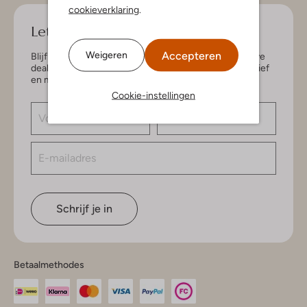
cookieverklaring
.
Let's keep in touch!
Accepteren
Weigeren
Blijf op de hoogte van de nieuwste items en exclusieve
deals, speciaal voor jou. Schrijf je in voor de nieuwsbrief
en maak kans op € 150,- shoptegoed.
Cookie-instellingen
Schrijf je in
Betaalmethodes