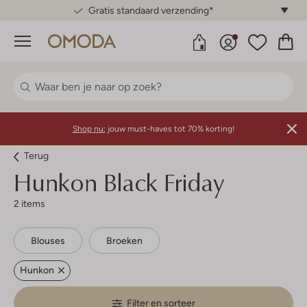
Gratis standaard verzending*
Menu
Shop nu:
jouw must-haves tot 70% korting!
Terug
Hunkon
Black Friday
2 items
Blouses
Broeken
Hunkon
Filter en sorteer