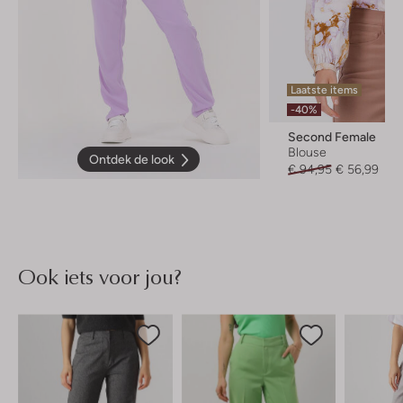
Laatste items
-40%
Second Female
Blouse
Ontdek de look
€ 94,95
€ 56,99
Ook iets voor jou?