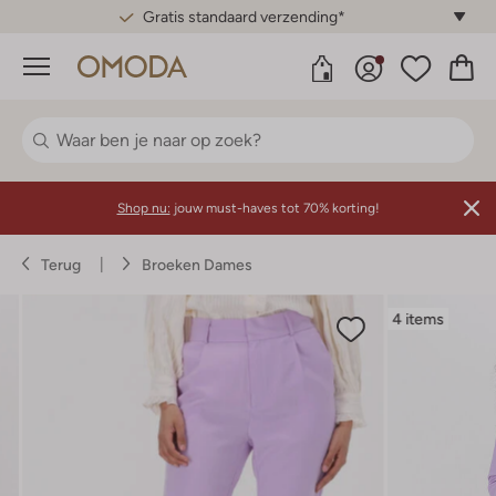
Gratis standaard verzending*
Menu
Shop nu:
jouw must-haves tot 70% korting!
Terug
Broeken Dames
4 items