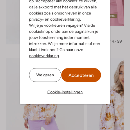
op "Accepteer alle cookies" te klikken,
ga je akkoord met het gebruik van alle
cookies zoals omschreven in onze
Laatste items
privacy-
en
cookieverklaring
.
-20%
Wil je je voorkeuren wijzigen? Via de
Ydence
cookieknop onderaan de pagina kun je
Blouse
jouw toestemming ieder moment
Ontdek de look
€ 59,95
€ 47,99
intrekken. Wil je meer informatie of een
klacht indienen? Ga naar onze
cookieverklaring
.
Accepteren
Weigeren
Cookie-instellingen