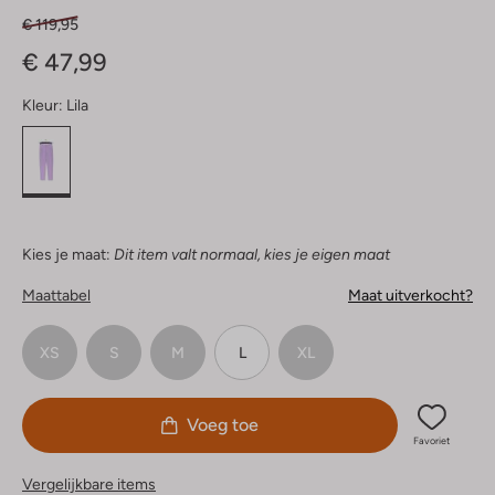
€ 119,95
€ 47,99
Kleur:
Lila
Kies je maat:
Dit item valt normaal, kies je eigen maat
Maattabel
Maat uitverkocht?
XS
S
M
L
XL
Voeg toe
Favoriet
Vergelijkbare items