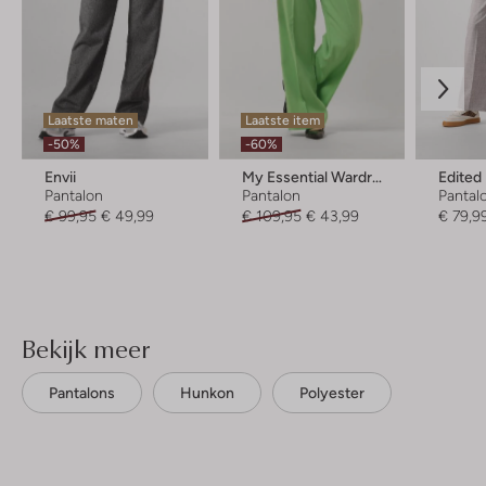
Laatste maten
Laatste item
-50%
-60%
Envii
My Essential Wardrobe
Edited
Pantalon
Pantalon
Pantal
€ 99,95
€ 49,99
€ 109,95
€ 43,99
€ 79,9
Bekijk meer
Pantalons
Hunkon
Polyester