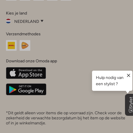
Omoda
Omoda
Omoda
Omoda
Omoda
Kies je land
Instagram
Facebook
TikTok
LinkedIn
YouTube
NEDERLAND
Kies
Verzendmethodes
je
Sluit
land
Nederland
België
(Nederlands)
Download onze Omoda app
Belgique
(Français)
Deutschland
*Dit geldt alleen voor items die op voorraad zijn. Check voor de
zekerheid de verwachte bezorgdatum bij het item op de website
of in je winkelmandje.