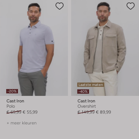
Laatste maten
-20%
-40%
Cast Iron
Cast Iron
Polo
Overshirt
€ 69,99
€ 55,99
€ 149,99
€ 89,99
+ meer kleuren