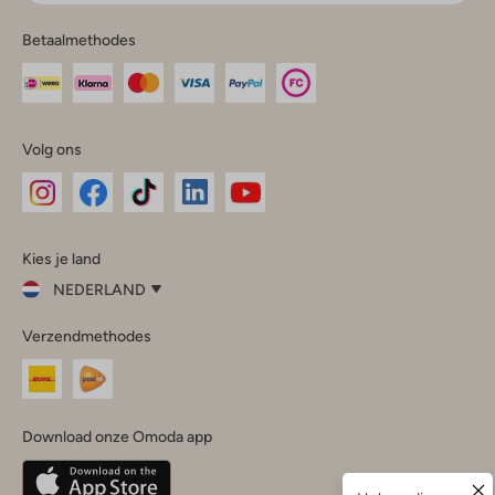
Betaalmethodes
Volg ons
Omoda
Omoda
Omoda
Omoda
Omoda
Kies je land
Instagram
Facebook
TikTok
LinkedIn
YouTube
NEDERLAND
Kies
Verzendmethodes
je
Sluit
land
Nederland
België
(Nederlands)
Download onze Omoda app
Belgique
(Français)
Deutschland