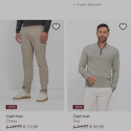
+ meer kleuren
-20%
-30%
Cast Iron
Cast Iron
Chino
Trui
€ 139,99
€ 111,99
€ 119,99
€ 83,99