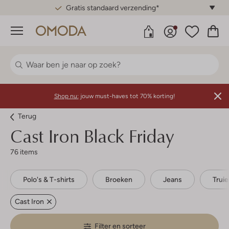
Gratis standaard verzending*
Menu
Shop nu:
jouw must-haves tot 70% korting!
Terug
Cast Iron
Black Friday
76 items
Polo's & T-shirts
Broeken
Jeans
Trui
Cast Iron
Filter en sorteer