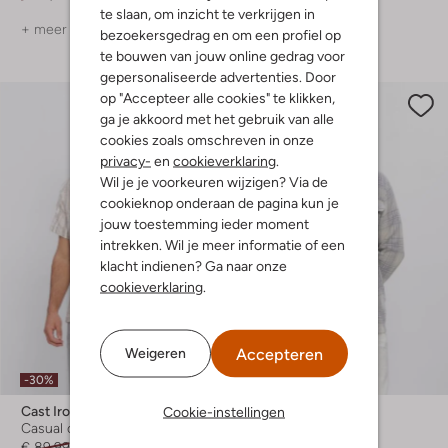
te slaan, om inzicht te verkrijgen in
+ meer kleuren
+ meer kleuren
bezoekersgedrag en om een profiel op
te bouwen van jouw online gedrag voor
gepersonaliseerde advertenties. Door
op "Accepteer alle cookies" te klikken,
ga je akkoord met het gebruik van alle
cookies zoals omschreven in onze
privacy-
en
cookieverklaring
.
Wil je je voorkeuren wijzigen? Via de
cookieknop onderaan de pagina kun je
jouw toestemming ieder moment
intrekken. Wil je meer informatie of een
klacht indienen? Ga naar onze
cookieverklaring
.
Accepteren
Weigeren
-30%
-50%
Cookie-instellingen
Cast Iron
Cast Iron
Casual overhemd
Overshirt
€ 89,99
€ 62,99
€ 119,99
€ 59,99