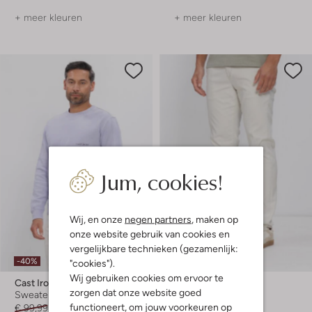
+ meer kleuren
+ meer kleuren
Jum, cookies!
Wij, en onze
negen partners
, maken op
onze website gebruik van cookies en
vergelijkbare technieken (gezamenlijk:
-40%
-30%
"cookies").
Wij gebruiken cookies om ervoor te
Cast Iron
Cast Iron
zorgen dat onze website goed
Sweater
Chino
functioneert, om jouw voorkeuren op
€ 99,99
€ 59,99
€ 129,99
€ 90,99