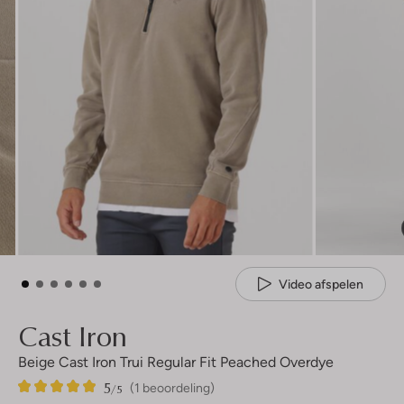
Video afspelen
Cast Iron
Beige Cast Iron Trui Regular Fit Peached Overdye
5
1
5
/5
(1 beoordeling)