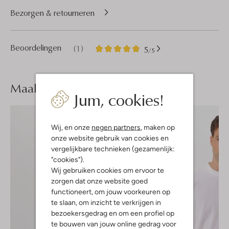
Bezorgen & retourneren
1
5
Beoordelingen
(1)
5
/5
Sterren
Maak je
look compleet
Jum, cookies!
Wij, en onze
negen partners
, maken op
onze website gebruik van cookies en
vergelijkbare technieken (gezamenlijk:
"cookies").
Wij gebruiken cookies om ervoor te
zorgen dat onze website goed
functioneert, om jouw voorkeuren op
te slaan, om inzicht te verkrijgen in
bezoekersgedrag en om een profiel op
te bouwen van jouw online gedrag voor