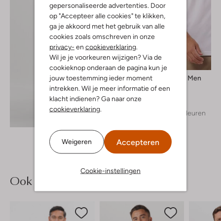
gepersonaliseerde advertenties. Door
op "Accepteer alle cookies" te klikken,
ga je akkoord met het gebruik van alle
cookies zoals omschreven in onze
privacy-
en
cookieverklaring
.
Wil je je voorkeuren wijzigen? Via de
cookieknop onderaan de pagina kun je
jouw toestemming ieder moment
Selected Men
T-shirt
intrekken. Wil je meer informatie of een
€ 29,99
klacht indienen? Ga naar onze
cookieverklaring
.
+ meer kleuren
Ontdek de look
Accepteren
Weigeren
Cookie-instellingen
Ook iets voor jou?