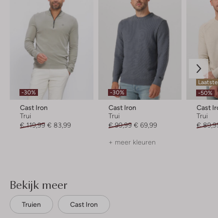
Laatste
-30%
-30%
-50%
Cast Iron
Cast Iron
Cast I
Trui
Trui
Trui
€ 119,99
€ 83,99
€ 99,99
€ 69,99
€ 89,9
+ meer kleuren
Bekijk meer
Truien
Cast Iron