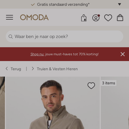
Gratis standaard verzending*
Menu
Shop nu:
jouw must-haves tot 70% korting!
Terug
Truien & Vesten Heren
3 items