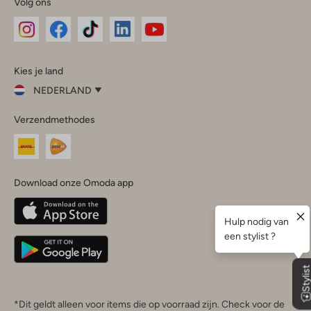
Volg ons
Omoda
Omoda
Omoda
Omoda
Omoda
Kies je land
Instagram
Facebook
TikTok
LinkedIn
YouTube
NEDERLAND
Kies
Verzendmethodes
je
Sluit
land
Nederland
België
(Nederlands)
Download onze Omoda app
Belgique
(Français)
Deutschland
*Dit geldt alleen voor items die op voorraad zijn. Check voor de