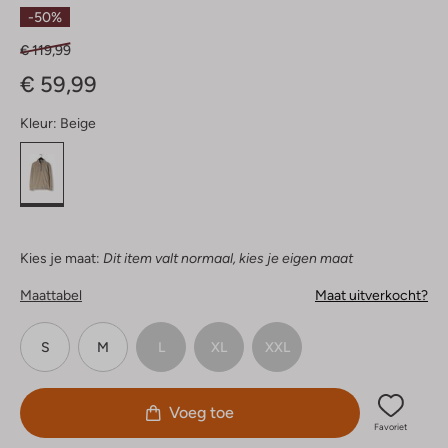
Sterren
-50%
€ 119,99
€ 59,99
Kleur:
Beige
Kies je maat:
Dit item valt normaal, kies je eigen maat
Maattabel
Maat uitverkocht?
S
M
L
XL
XXL
Voeg toe
Favoriet