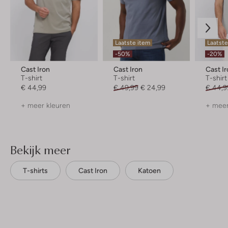
Laatste item
Laatst
-50%
-20%
Cast Iron
Cast Iron
Cast I
T-shirt
T-shirt
T-shirt
€ 44,99
€ 49,99
€ 24,99
€ 44,9
+ meer kleuren
+ meer
Bekijk meer
T-shirts
Cast Iron
Katoen