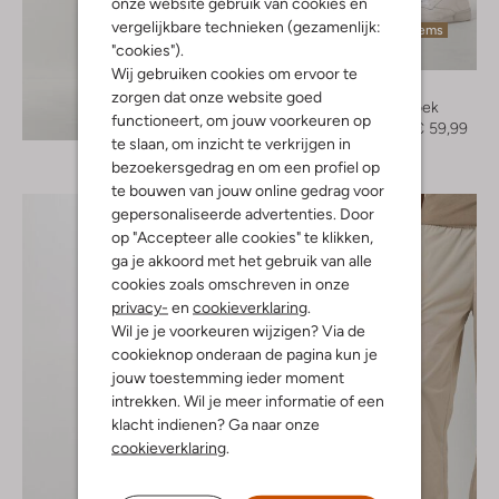
onze website gebruik van cookies en
vergelijkbare technieken (gezamenlijk:
Laatste items
"cookies").
-40%
Wij gebruiken cookies om ervoor te
Cast Iron
zorgen dat onze website goed
Korte broek
Ontdek de look
functioneert, om jouw voorkeuren op
€ 99,99
€ 59,99
te slaan, om inzicht te verkrijgen in
bezoekersgedrag en om een profiel op
te bouwen van jouw online gedrag voor
gepersonaliseerde advertenties. Door
op "Accepteer alle cookies" te klikken,
ga je akkoord met het gebruik van alle
cookies zoals omschreven in onze
privacy-
en
cookieverklaring
.
Wil je je voorkeuren wijzigen? Via de
cookieknop onderaan de pagina kun je
jouw toestemming ieder moment
intrekken. Wil je meer informatie of een
klacht indienen? Ga naar onze
cookieverklaring
.