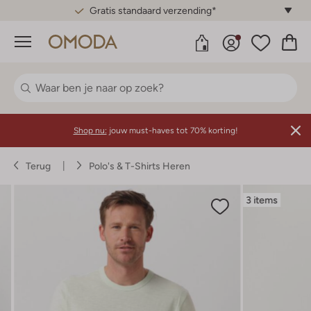
Gratis standaard verzending*
Menu
Shop nu:
jouw must-haves tot 70% korting!
Terug
Polo's & T-Shirts Heren
3 items