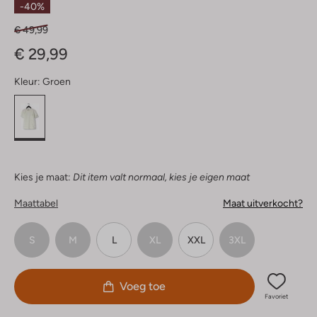
-40%
€ 49,99
€ 29,99
Kleur:
Groen
Kies je maat:
Dit item valt normaal, kies je eigen maat
Maattabel
Maat uitverkocht?
S
M
L
XL
XXL
3XL
Voeg toe
Favoriet