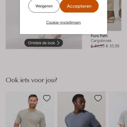
Accepteren
Weigeren
Laatste items
Cookie-instellingen
-60%
Pure Path
Cargobroek
Ontdek de look
€ 89,95
€ 35,99
Ook iets voor jou?