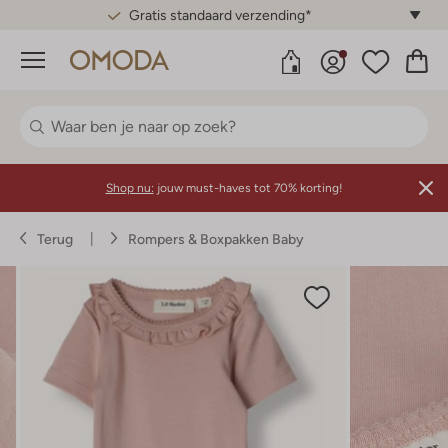
Gratis standaard verzending*
Menu
Shop nu:
jouw must-haves tot 70% korting!
Terug
Rompers & Boxpakken Baby