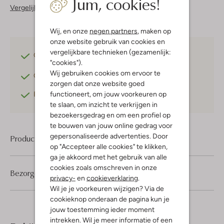
Jum, cookies!
Vergelijkbare items
Wij, en onze
negen partners
, maken op
onze website gebruik van cookies en
vergelijkbare technieken (gezamenlijk:
Gratis verzending
vanaf €75,-
"cookies").
Wij gebruiken cookies om ervoor te
Gratis retourneren
binnen 30 dagen*
zorgen dat onze website goed
functioneert, om jouw voorkeuren op
Betaal achteraf
met Klarna
te slaan, om inzicht te verkrijgen in
bezoekersgedrag en om een profiel op
te bouwen van jouw online gedrag voor
gepersonaliseerde advertenties. Door
Product informatie
op "Accepteer alle cookies" te klikken,
ga je akkoord met het gebruik van alle
cookies zoals omschreven in onze
Bezorgen & retourneren
privacy-
en
cookieverklaring
.
Wil je je voorkeuren wijzigen? Via de
cookieknop onderaan de pagina kun je
jouw toestemming ieder moment
intrekken. Wil je meer informatie of een