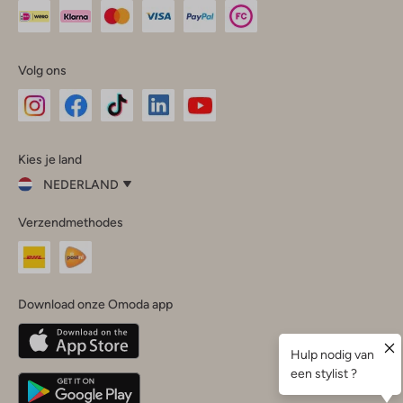
Volg ons
Omoda
Omoda
Omoda
Omoda
Omoda
Kies je land
Instagram
Facebook
TikTok
LinkedIn
YouTube
NEDERLAND
Kies
Verzendmethodes
je
Sluit
land
Nederland
België
(Nederlands)
Download onze Omoda app
Belgique
(Français)
Deutschland