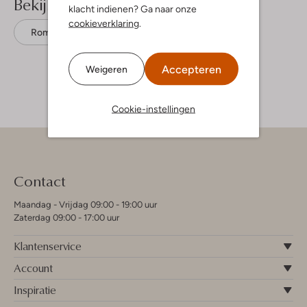
Bekijk meer
klacht indienen? Ga naar onze
cookieverklaring
.
Rompers
Lil' Atelier
Katoen
Accepteren
Weigeren
Cookie-instellingen
Contact
Maandag - Vrijdag 09:00 - 19:00 uur
Zaterdag 09:00 - 17:00 uur
Klantenservice
Account
Inspiratie