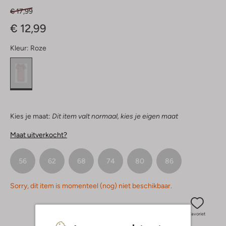
€ 17,99
€ 12,99
Kleur:
Roze
Kies je maat:
Dit item valt normaal, kies je eigen maat
Maat uitverkocht?
56
62
68
74
80
86
Sorry, dit item is momenteel (nog) niet beschikbaar.
Favoriet